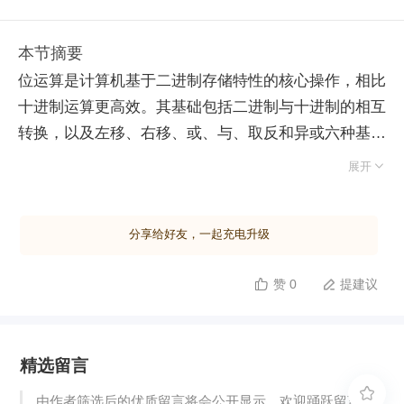
本节摘要
位运算是计算机基于二进制存储特性的核心操作，相比
十进制运算更高效。其基础包括二进制与十进制的相互
转换，以及左移、右移、或、与、取反和异或六种基本
逻辑。其中，异或运算具备“相同为 0、不同为 1"的特

展开
性，常用于数值交换及取反操作。 在实际算法应用
中，位运算通过特定技巧实现高效处理：利用“全 1 左
分享给好友，一起充电升级
移后取反”可清零指定低位；通过右移配合“与 1"操作可
获取指定位的值；使用“单 1 左移”可构造掩码以隔离特
赞 0
提建议


定位。面试高频场景主要包括：用"X & 1"替代模运算
判断奇偶；用“右移一位”替代除以 2 提升计算速度，常
见于二分查找中点计算；利用"X & (X - 1)"快速清零最
精选留言
低位的 1，常用于统计 1 的个数；通过"X & (-X)"直接
提取最低位 1 所代表的数值。掌握这些底层操作能显

由作者筛选后的优质留言将会公开显示，欢迎踊跃留言。