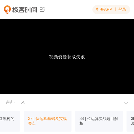
打开APP
登录

视频资源获取失败
共讲 ·


树和红黑树的
37 | 位运算基础及实战
38 | 位运算实战题目解
3
要点
析