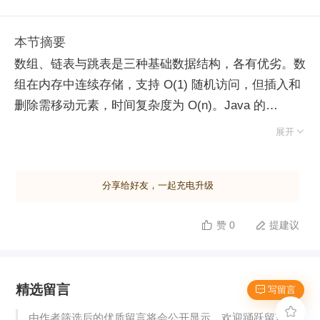
本节摘要
数组、链表与跳表是三种基础数据结构，各有优劣。数
组在内存中连续存储，支持 O(1) 随机访问，但插入和
删除需移动元素，时间复杂度为 O(n)。Java 的
ArrayList 通过动态扩容（通常翻倍）和数组拷贝解决

展开
容量问题，但频繁修改效率较低。 链表通过节点间的
指针连接，无需连续内存。单链表含值与下一节点引
分享给好友，一起充电升级
用，双向链表增加前驱引用，首尾相连则构成循环链
表。链表插入和删除仅需调整指针，时间复杂度为
赞 0
提建议


O(1)，但随机访问需遍历，复杂度退化为 O(n)。工程
中常用双向链表实现 LRU 缓存。 跳表是链表的优化版
本，专为有序数据设计。其核心思想是“升维”与“空间
精选留言
换时间”，通过建立多级索引层，使查询、插入和删除
 写留言
的时间复杂度均降至 O(log n)，性能对标平衡二叉树。

由作者筛选后的优质留言将会公开显示，欢迎踊跃留言。