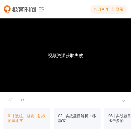
打开APP
登录

视频资源获取失败
共讲 ·


01 | 数组、链表、跳表
02 | 实战题目解析：移
03 | 实战
的基本实...
动零
水最多的...