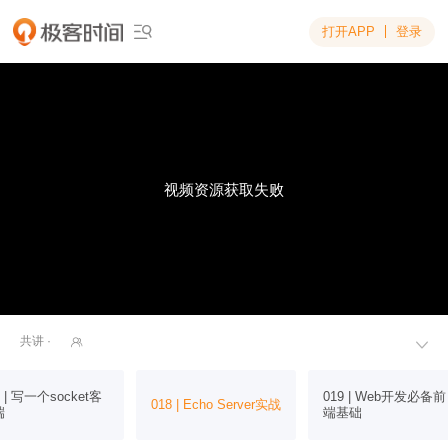
打开APP
登录

视频资源获取失败
共讲 ·


7 | 写一个socket客
019 | Web开发必备前
018 | Echo Server实战
端
端基础