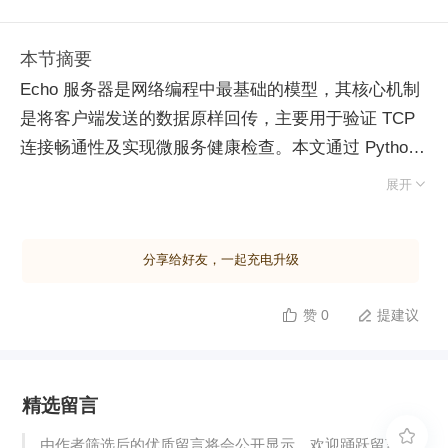
本节摘要
Echo 服务器是网络编程中最基础的模型，其核心机制
是将客户端发送的数据原样回传，主要用于验证 TCP
连接畅通性及实现微服务健康检查。本文通过 Python
Socket 编程演示了 Echo 服务端与客户端的实现逻

展开
辑。 客户端采用函数封装提升代码复用性，内部通过
while 循环持续获取用户输入。若输入"exit"则终止程
分享给好友，一起充电升级
序；否则将字符串编码为二进制格式发送至服务端，并
阻塞等待接收响应。接收到数据后解码打印，若收到空
赞 0
提建议


数据则判定连接异常并关闭套接字。 服务端遵循标准
流程：创建套接字后绑定指定 IP 和端口，进入监听状
态。外层循环通过 accept 阻塞等待新连接，内层循环
精选留言
负责处理具体通信：接收客户端二进制数据并立即原路
发回。当客户端断开导致接收数据为空时，跳出内层循

由作者筛选后的优质留言将会公开显示，欢迎踊跃留言。