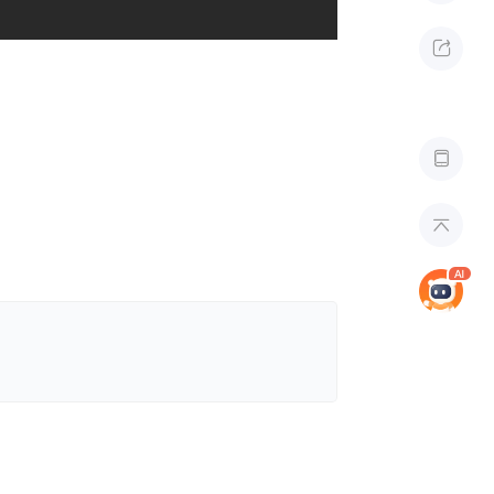


