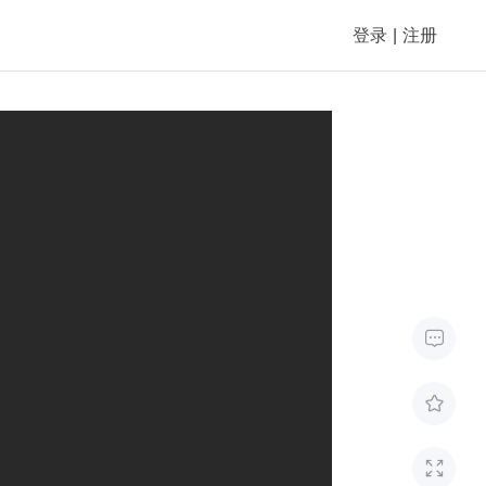
登录
|
注册


