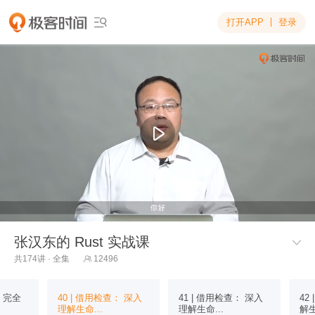
打开APP
登录

张汉东的 Rust 实战课

共174讲 · 全集
12496

： 完全
40 | 借用检查： 深入
41 | 借用检查： 深入
42
理解生命...
理解生命...
解生