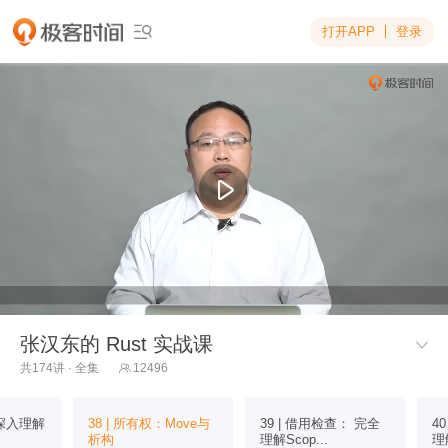
打开APP
登录

张汉东的 Rust 实战课

共174讲 · 全集
12496

：深入理解
38 | 所有权：Move与
39 | 借用检查： 完全
4
析构
理解Scop...
理