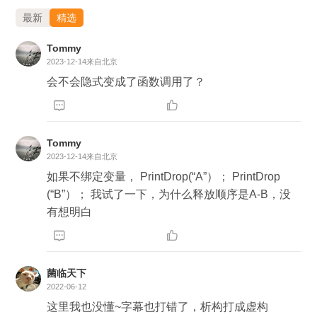
最新
精选
Tommy
2023-12-14
来自北京
会不会隐式变成了函数调用了？


Tommy
2023-12-14
来自北京
如果不绑定变量， PrintDrop(“A”）； PrintDrop
(“B”）； 我试了一下，为什么释放顺序是A-B，没
有想明白


菌临天下
2022-06-12
这里我也没懂~字幕也打错了，析构打成虚构