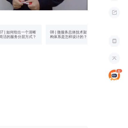

07 | 如何给出一个清晰
08 | 微服务总体技术架
09 | 微服务最
简洁的服务分层方式？
构体系是怎样设计的？
种服务发现机制

