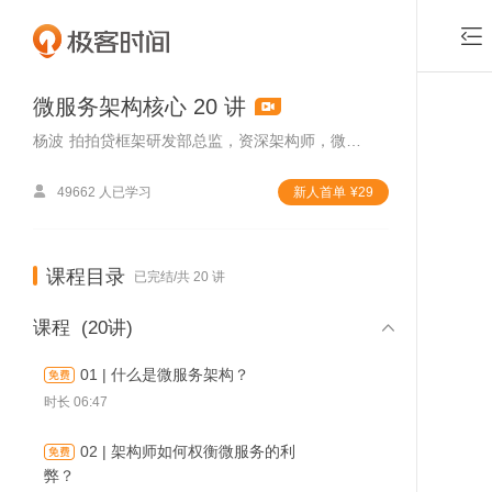

微服务架构核心 20 讲
杨波
拍拍贷框架研发部总监，资深架构师，微服务技术专家

49662 人已学习
新⼈⾸单
¥
29
课程目录
已完结/共 20 讲

课程
(20讲)
01 | 什么是微服务架构？
时长 06:47
02 | 架构师如何权衡微服务的利
付费课程，可
弊？