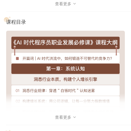
课程将沿“系统认知 → 职业破局 → 业务协同 → 财务安全”路
查看更多

线层层推进，带你一步步构建属于自己的、坚实而系统的人生
算法。
课程目录
第一章：系统认知
查看更多

从宏观视角建立对行业波动与技术迭代的深度认知，学会“做
正确的事”，打造能在顺逆周期中持续增值的个人成长体系。