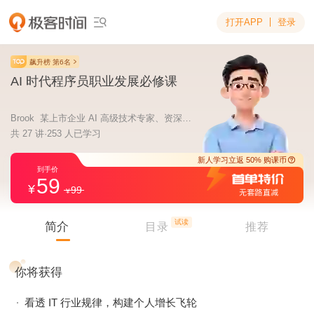
打开APP
登录

飙升榜 第6名
AI 时代程序员职业发展必修课
Brook 某上市企业 AI 高级技术专家、资深架构师
共 27 讲·253 人已学习
59
99
新人学习立返 5
到手价
试读
简介
目录
推荐
你将获得
看透 IT 行业规律，构建个人增长飞轮