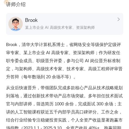
讲师介绍
第二章：职业破局
聚焦技术人关键职业节点的决策困境——从 offer 选择、忙而
Brook

无功破解，到 TL 晋升、空降管理生存指南……覆盖你从新手
某上市企业 AI 高级技术专家、资深架构师
到架构师 / 总监全周期痛点，提供可落地的方法论。
第三章：AI 时代的业务协同
Brook，清华大学计算机系博士，省网络安全等级保护定级评
审专家、某上市企业 AI 高级专家、资深架构师；作为研发任
深入理解 AI 时代技术人的核心竞争力——业务理解力。Brook
职专委会成员、职级晋升评委，参与公司 AI 岗位晋升标准制
将带你拆解产品、运营、技术的共赢逻辑，掌握从技术方案到
定，与架构师、高级技术专家、技术专家、高级工程师评审晋
商业结果的翻译能力，真正实现协同增值。
升答辩（每年数场到 20 余场不等）。
第四章：财务安全
从业后快速晋升，带领团队完成多款核心产品从技术战略规划
基于 IT 人收入曲线特点，设计“职业 + 投资”双通道财富体
到落地，通过创新技术带动产品市场突破。多年担任技术面试
系。教你用基本面投资构建低风险、可持续的财务韧性，支撑
官与内部讲师，筛选简历 1000 余份，完成面试 300 余场；主
你更自由、更长期地追求技术理想。
讲的人工智能课程获近五千内部学员高口碑评分。工作之余，
结合行业经验专注稳健投资实践，个人全资产收益显著跑赢市
场指数（2023.1.1 - 2025.9.10，全资产收益 40%+，跑赢同期