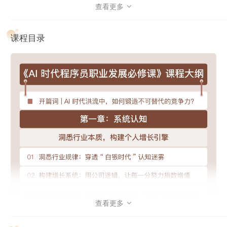
课程将沿“系统认知 → 职业破局 → 业务协同 → 财务安全”路
查看更多

线层层推进，带你一步步构建属于自己的、坚实而系统的人生
算法。
课程目录
第一章：系统认知
查看更多

从宏观视角建立对行业波动与技术迭代的深度认知，学会“做
正确的事”，打造能在顺逆周期中持续增值的个人成长体系。