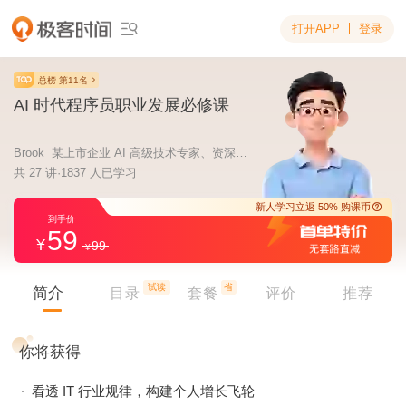
打开APP
登录

总榜 第11名
AI 时代程序员职业发展必修课
Brook 某上市企业 AI 高级技术专家、资深架构师
共 27 讲·1837 人已学习
59
99
新人学习立返 5
到手价
试读
省
简介
目录
套餐
评价
推荐
你将获得
看透 IT 行业规律，构建个人增长飞轮