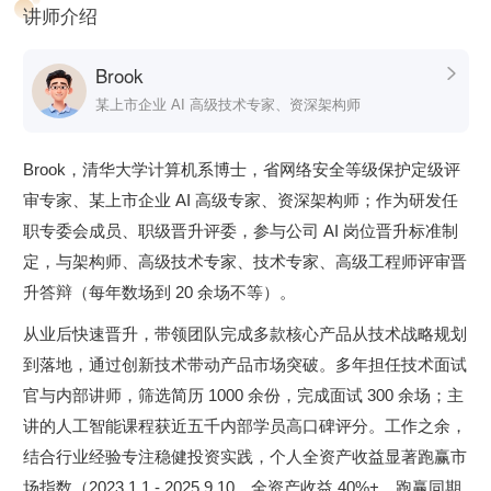
讲师介绍
第二章：职业破局
聚焦技术人关键职业节点的决策困境——从 offer 选择、忙而
Brook

无功破解，到 TL 晋升、空降管理生存指南……覆盖你从新手
某上市企业 AI 高级技术专家、资深架构师
到架构师 / 总监全周期痛点，提供可落地的方法论。
第三章：AI 时代的业务协同
Brook，清华大学计算机系博士，省网络安全等级保护定级评
审专家、某上市企业 AI 高级专家、资深架构师；作为研发任
深入理解 AI 时代技术人的核心竞争力——业务理解力。Brook
职专委会成员、职级晋升评委，参与公司 AI 岗位晋升标准制
将带你拆解产品、运营、技术的共赢逻辑，掌握从技术方案到
定，与架构师、高级技术专家、技术专家、高级工程师评审晋
商业结果的翻译能力，真正实现协同增值。
升答辩（每年数场到 20 余场不等）。
第四章：财务安全
从业后快速晋升，带领团队完成多款核心产品从技术战略规划
基于 IT 人收入曲线特点，设计“职业 + 投资”双通道财富体
到落地，通过创新技术带动产品市场突破。多年担任技术面试
系。教你用基本面投资构建低风险、可持续的财务韧性，支撑
官与内部讲师，筛选简历 1000 余份，完成面试 300 余场；主
你更自由、更长期地追求技术理想。
讲的人工智能课程获近五千内部学员高口碑评分。工作之余，
结合行业经验专注稳健投资实践，个人全资产收益显著跑赢市
场指数（2023.1.1 - 2025.9.10，全资产收益 40%+，跑赢同期