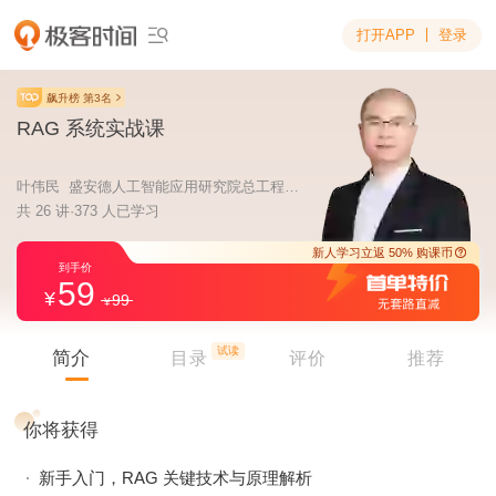
打开APP
登录

飙升榜 第3名
RAG 系统实战课
叶伟民 盛安德人工智能应用研究院总工程师，RAG 技术专家
共 26 讲·373 人已学习
59
99
新人学习立返 5
到手价
试读
简介
目录
评价
推荐
你将获得
新手入门，RAG 关键技术与原理解析