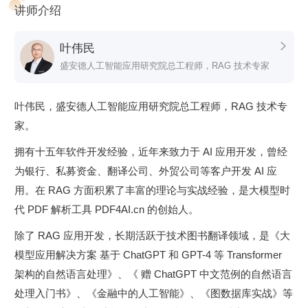
讲师介绍
叶伟民

盛安德人工智能应用研究院总工程师，RAG 技术专家
叶伟民，盛安德人工智能应用研究院总工程师，RAG 技术专
家。
拥有十五年软件开发经验，近年来致力于 AI 应用开发，曾经
热身赛
为银行、私募资金、翻译公司、外贸公司等客户开发 AI 应
只需掌握两个最基础的概念——对话模式和返回结构化数据，
用。在 RAG 方面积累了丰富的理论与实战经验，是大模型时
我们就可以
引入 RAG 改造传统 MIS 系统了
。这个案例业务
代 PDF 解析工具 PDF4AI.cn 的创始人。
价值比较高，同时技术难度最低，能够让你快速上手。
除了 RAG 应用开发，长期活跃于技术图书翻译领域，是《大
初级篇
模型应用解决方案 基于 ChatGPT 和 GPT-4 等 Transformer
初级篇我们会从 0 到 1 开启一个全新的 RAG 项目，一起开发
架构的自然语言处理》、《 赠 ChatGPT 中文范例的自然语言
一个
AI 读报小助手
。在前一章基础上，我们会深入学习三个
处理入门书》、《金融中的人工智能》、《图数据库实战》等
重要概念——元数据、文本摘要、机器翻译。