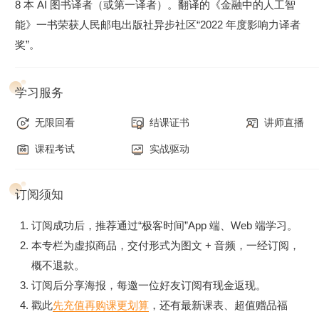
8 本 AI 图书译者（或第一译者）。翻译的《金融中的人工智
中级篇
能》一书荣获人民邮电出版社异步社区“2022 年度影响力译者
动手实现一个
支持模糊检索的工单辅助系统
（其实这个项目相
奖”。
当于面向公司内部的客服系统）。在锻炼 RAG 开发能力的同
时，又可以产出一定的业务价值。这一章涉及的重要技术点包
学习服务
括向量与嵌入模型、向量数据库、通过相似度来检索知识。
马拉松
无限回看
结课证书
讲师直播
授人以鱼，不如授人以渔，最后一章我们将学习 RAG 应用的
课程考试
实战驱动
评估与改进方法，掌握 RAG 应用的优化方案。这一章我们将
会探讨 LangChain、LlamIndex 等 RAG 框架，还会了解
订阅须知
GraphRAG 等 13 种 RAG 前沿技术，以及如何借鉴这些先进
技术的长处，持续提升自己的 RAG 应用质量。
订阅成功后，推荐通过“极客时间”App 端、Web 端学习。
本专栏为虚拟商品，交付形式为图文 + 音频，一经订阅，
课程配套代码仓库（随课程更新）：
概不退款。
https://github.com/weiminye/time-geekbang-org-rag
订阅后分享海报，每邀一位好友订阅有现金返现。
戳此
先充值再购课更划算
，还有最新课表、超值赠品福