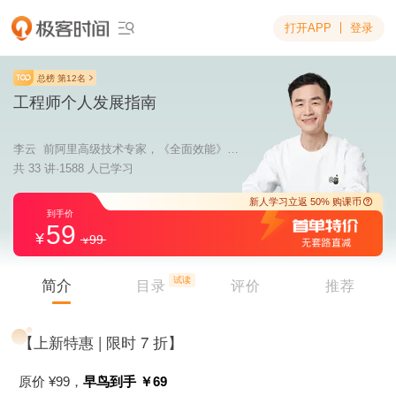
打开APP
登录

总榜 第12名
工程师个人发展指南
李云 前阿里高级技术专家，《全面效能》作者
共 33 讲·1588 人已学习
59
99
新人学习立返 5
到手价
试读
简介
目录
评价
推荐
【上新特惠 | 限时 7 折】
原价 ¥99，
早鸟到手 ￥69