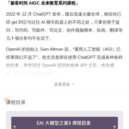
「极客时间 AIGC 未来教育系列课程」
2022 年 12 月 ChatGPT 发布，随后迅速火爆全球，相信你已
经 get 到它与过往 AI 聊天机器人的不同之处，只要你善于提
问，写代码、写邮件、写论文、创作视频脚本、绘画、翻译等
几十项任务均不在话下。
OpenAI 的创始人 Sam Altman 说，“通用人工智能（AGI）已
经离我们不远了”。徐文浩老师在使用 ChatGPT 完成各种各样
的任务，并尝试过 OpenAI 提供的各种 API 之后，也在感
叹，“强人工智能已经来了”。
这一次人工智能领域的进展，完全不同于 80 年代的学习理
查看更多

论，也远远超越了 2012 年的深度神经网络的意义，它会变成
一场席卷全世界的风暴。AI 应用也不再是算法工程师和机器
课程目录
学习研究人员的专利，而是变成了每个工程师都可以快速学习
并参与开发的领域。
这门课程就是要把新一代 AI 应用开发的方法和机会分享给