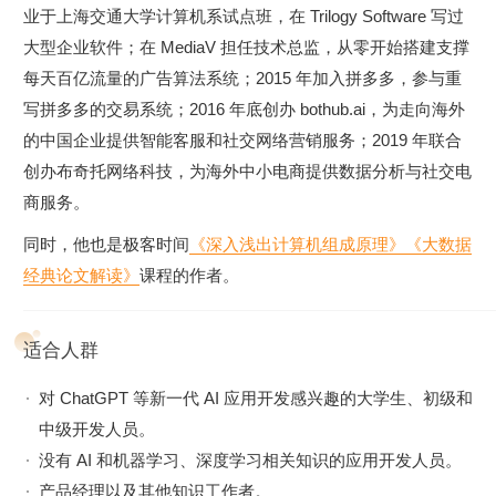
让 AI 辅助我们读书读文章；乃至于让 AI 自动根据我们的代
业于上海交通大学计算机系试点班，在 Trilogy Software 写过
码撰写单元测试；最后，我们还能够让 AI 去决策应用调用
大型企业软件；在 MediaV 担任技术总监，从零开始搭建支撑
什么样的外部系统，来帮助客户解决问题。
每天百亿流量的广告算法系统；2015 年加入拼多多，参与重
语音与视觉篇。
光有文本对话的能力是不够的，这部分会进
写拼多多的交易系统；2016 年底创办 bothub.ai，为走向海外
一步让你体验语音识别、语音合成，以及唇形能够配合语音
的中国企业提供智能客服和社交网络营销服务；2019 年联合
内容的数字人。还会教会你如何利用现在最流行的 Stable
创办布奇托网络科技，为海外中小电商提供数据分析与社交电
Diffusion 这样的开源模型，去生成你所需要的图片。并在最
商服务。
后，把聊天和画图结合到一起去，为你提供一个“美工助
同时，他也是极客时间
《深入浅出计算机组成原理》
《大数据
理”。
经典论文解读》
课程的作者。
适合人群
对 ChatGPT 等新一代 AI 应用开发感兴趣的大学生、初级和
中级开发人员。
没有 AI 和机器学习、深度学习相关知识的应用开发人员。
产品经理以及其他知识工作者。