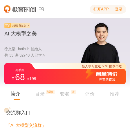
打开APP
登录

总榜 第6名
AI 大模型之美
徐文浩 bothub 创始人
共 33 讲·32748 人已学习
68
199
新人学习立返 5
到手价
试读
省
简介
目录
套餐
评价
推荐
交流群入口
「AI 大模型交流群」