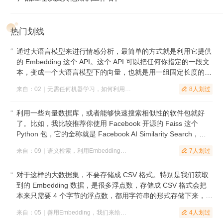
热门划线
通过大语言模型来进行情感分析，最简单的方式就是利用它提供
的 Embedding 这个 API。这个 API 可以把任何你指定的一段文
本，变成一个大语言模型下的向量，也就是用一组固定长度的参
数来代表任何一段文本。
”
来自：02｜无需任何机器学习，如何利用大语言模型做情感分析？
8人划过

利用一些向量数据库，或者能够快速搜索相似性的软件包就好
了。比如，我比较推荐你使用 Facebook 开源的 Faiss 这个
Python 包，它的全称就是 Facebook AI Similarity Search，也
就是快速进行高维向量的相似性搜索
”
来自：09｜语义检索，利用Embedding优化你的搜索功能
7人划过

对于这样的大数据集，不要存储成 CSV 格式。特别是我们获取
到的 Embedding 数据，是很多浮点数，存储成 CSV 格式会把
本来只需要 4 个字节的浮点数，都用字符串的形式存储下来，会
浪费好几倍的空间，写入的速度也很慢。我在这里采用了
来自：05｜善用Embedding，我们来给文本分分类
4人划过

parquet 这个序列化的格式，整个存储的过程只需要 1 分钟。
”