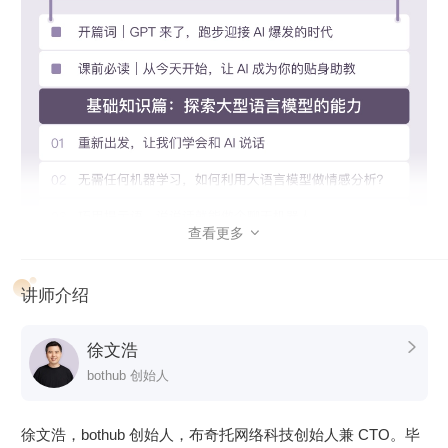
你。无论你是产品经理还是工程师，乃至于 IT 行业之外的业
务人员，都值得学一学看一看。通过实践，高效利用新一代
AI 强大的能力，去解决真实场景下的问题。
课程设计
课程共分为 3 个模块。
基础知识篇。
带你探究大型语言模型的基本能力。通过提示
语（Prompt）和嵌入式表示（Embedding）这两个核心功
查看更多

能，看看大模型能帮我们解决哪些常见的任务。通过这一部
分，你会熟悉 OpenAI 的 API，以及常见的分类、聚类、文
讲师介绍
本摘要、聊天机器人等功能，能够怎么实现。
实战提高篇。
开始进入真实的应用场景。要让 AI 有用，不
徐文浩

是它能简单和我们闲聊几句就可以的。我们希望能够把自己
bothub 创始人
系统里面的信息，和 AI 系统结合到一起去，以解决和优化
实际的业务问题。比如优化传统的搜索、推荐；或者进一步
徐文浩，bothub 创始人，布奇托网络科技创始人兼 CTO。毕