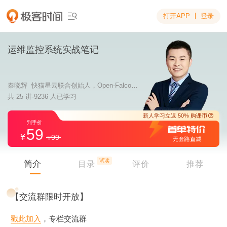
打开APP
登录

运维监控系统实战笔记
秦晓辉 快猫星云联合创始人，Open-Falcon、Nightingale、Categraf 核心研发
共 25 讲·9236 人已学习
59
99
新人学习立返 5
到手价
试读
简介
目录
评价
推荐
【交流群限时开放】
戳此加入
，专栏交流群