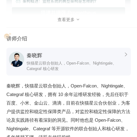
就拿我们常见的数据库中间件来说，你会发现虽然大家的指标
暴露方式不同，但没有哪个是缺失监控能力的。
查看更多

讲师介绍
秦晓辉

快猫星云联合创始人，Open-Falcon、Nightingale、
Categraf 核心研发
监控领域相关的产品很多，监控数据采集器有 Telegraf、
秦晓辉，快猫星云联合创始人，Open-Falcon、Nightingale、
Grafana-agent、Datadog-agent、Categraf、Prometheus 生态
Categraf 核心研发，拥有 10 余年运维研发经验，先后任职于
的各种 Exporters，时序数据库有 M3DB、VictoriaMetrics、
百度、小米、金山云、滴滴，目前在快猫星云合伙创业，为客
Thanos、InfluxDB、TimescaleDB 等，监控系统有 Zabbix、
户提供监控和稳定性保障类产品，对监控和稳定性保障的方法
Open-Falcon、Prometheus、Nightingale 等，整个监控技术体
论及实践路径有着深刻的洞见。同时他也是 Open-Falcon、
系非常庞杂。
Nightingale、Categraf 等开源软件的联合创始人和核心研发，
不同的监控目标应该选用哪个采集器？机器、中间件、数据