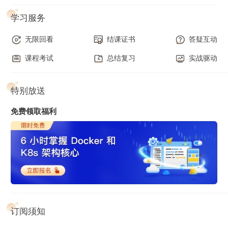
学习服务
无限回看
结课证书
答疑互动
课程考试
总结复习
实战驱动
1. 基础知识概要介绍
特别放送
学习监控知识，得先了解为什么，也就是监控是因何产生的，
解决了什么问题，有哪些典型的方案，分别有什么优缺点，通
免费领取福利
用的监控系统架构是怎样的。通过这些内容，你可以了解监控
及相关的概念，为接下来的正式学习打好铺垫。
2. 搭建并优化 Prometheus
这个部分老师会带你搭建 Prometheus 这个监控系统，剖析它
的关键设计，并给出 Prometheus 薄弱环节的解决方案。让你
有个感性认识的同时，帮助你理解监控系统的相关设计。
订阅须知
3. 监控实战，搞定常见的监控需求