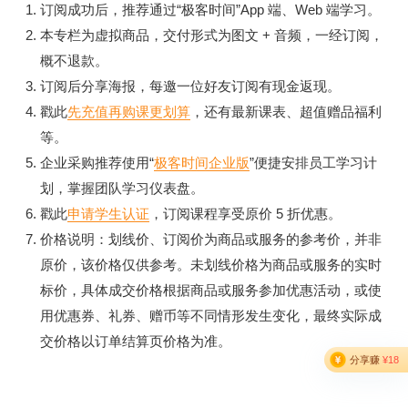
订阅成功后，推荐通过“极客时间”App 端、Web 端学习。
操作系统、网络设备、MySQL、Redis、Kafka、
本专栏为虚拟商品，交付形式为图文 + 音频，一经订阅，
ElasticSearch、Kubernetes、应用、日志等所有常见监控的需
概不退款。
求统统搞定。这个部分讲解各个监控目标是如何采集监控数据
订阅后分享海报，每邀一位好友订阅有现金返现。
的，有哪些指标最为关键。中间穿插一些问题排查手段，并提
戳此
先充值再购课更划算
，还有最新课表、超值赠品福利
供配置好的仪表盘，让你开箱即用的同时，知其然并知其所以
等。
然。
企业采购推荐使用“
极客时间企业版
”便捷安排员工学习计
4. 告警实战，设计良好的告警系统应该具备哪些能力
划，掌握团队学习仪表盘。
戳此
申请学生认证
，订阅课程享受原价 5 折优惠。
这个部分的重点就是甄别异常数据并发出告警，包括告警规
价格说明：划线价、订阅价为商品或服务的参考价，并非
则、屏蔽规则、抑制规则、订阅规则的管理，还有告警事件的
原价，该价格仅供参考。未划线价格为商品或服务的实时
管理以及告警事件触发后的自愈逻辑。
标价，具体成交价格根据商品或服务参加优惠活动，或使
一般监控系统都支持配置告警规则，可以产生告警事件，但是
用优惠券、礼券、赠币等不同情形发生变化，最终实际成
针对告警事件后续的支持偏弱，没有很好的聚合收敛、事件闭
交价格以订单结算页价格为准。
环的能力。这个部分主要是为了让你了解告警部分相关的设计
逻辑和考量点，帮助你选型这方面的商业产品。当然，如果你
后续选择自研，这些思考也会大有裨益。