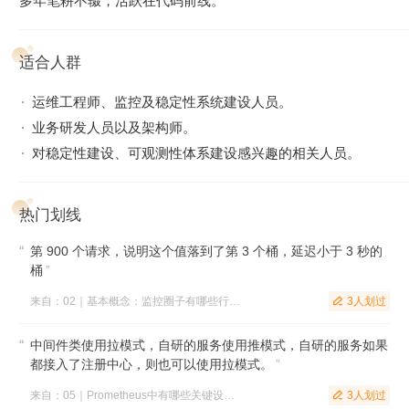
多年笔耕不辍，活跃在代码前线。
库、应用程序分别应该怎么监控？应该着重关注哪些指标？时
序数据量很大，应该选用什么样的存储？作为一个公司级的基
适合人群
础设施，需求各异，选用哪一款系统更便于扩展？
为了解答这些困惑，我们请到了快猫星云的联合创始人，同时
运维工程师、监控及稳定性系统建设人员。
也是 Open-Falcon、Nightingale、Categraf 的核心研发秦晓辉
业务研发人员以及架构师。
老师。他会结合自己在这一领域多年的经验和思考，介绍监控
对稳定性建设、可观测性体系建设感兴趣的相关人员。
领域的产品及优缺点，带你搭建监控系统，实现业务、应用、
组件、资源四大场景的监控需求。
热门划线
课程设计
第 900 个请求，说明这个值落到了第 3 个桶，延迟小于 3 秒的
桶
”
来自：02｜基本概念：监控圈子有哪些行业黑话？
3人划过

中间件类使用拉模式，自研的服务使用推模式，自研的服务如果
都接入了注册中心，则也可以使用拉模式。
”
来自：05｜Prometheus中有哪些关键设计？
3人划过
