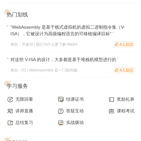
WebAssembly 底层基础设施。从理论到案例，带你了解
热门划线
WebAssembly 的应用逻辑。
实战篇
将会使用 WebAssembly 来优化多媒体资源的处理过
“WebAssembly 是基于栈式虚拟机的虚拟二进制指令集（V-
程，为你讲解与 WebAssembly 有关的 JavaScript API ，以及
ISA），它被设计为高级编程语言的可移植编译目标”
”
常用编译工具链的基本使用方式，带你从 0 到 1 实现一个
来自：开篇词 | 我们为什么要了解 WebAssembly？
4人划过

WebAssembly 多媒体应用。从案例到实战，带你快速上手
对这些 V-ISA 的设计，大多都是基于堆栈机模型进行的
”
WebAssembly ，提高你的应用实战能力。
来自：03 | WebAssembly 是一门新的编程语言吗？
4人划过

学习服务
无限回看
结课证书
奖励礼券
讲师直播
答疑互动
课程考试
总结复习
实战驱动