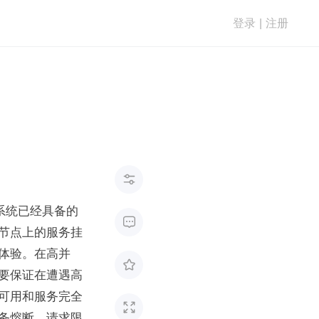
登录
|
注册

系统已经具备的

节点上的服务挂
体验。在高并

要保证在遭遇高
可用和服务完全

务熔断。请求限