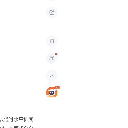




以通过水平扩展