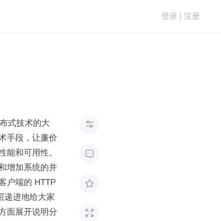
登录
|
注册
分布式技术的大

术手段，让廉价
性能和可用性。

和增加系统的并
端的 HTTP 

层递进地给大家
方面展开说明分
