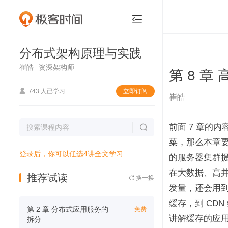
分布式架构原理与实践


分布式架构原理与实践
崔皓
资深架构师
第 8 章

743 人已学习
立即订阅
崔皓
前面 7 章的

菜，那么本章
登录后，你可以任选4讲全文学习
的服务器集群
在大数据、高
推荐试读
换一换

发量，还会用到
缓存，到 CD
第 2 章 分布式应用服务的
免费
讲解缓存的应
拆分