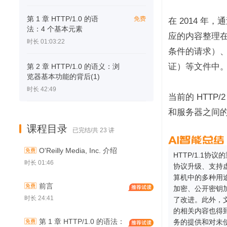
第 1 章 HTTP/1.0 的语
免费
在 2014 
法：4 个基本元素
应的内容整理在了
时长 01:03:22
条件的请求）、RF
证）等文件中
第 2 章 HTTP/1.0 的语义：浏
览器基本功能的背后(1)
时长 42:49
当前的 HTT
和服务器之间的交
课程目录
已完结/共 23 讲
O'Reilly Media, Inc. 介绍
HTTP/1.1
时长 01:46
协议升级、支持虚
算机中的多种用途
前言
加密、公开密钥
时长 24:41
了改进。此外，文
的相关内容也得
第 1 章 HTTP/1.0 的语法：
务的提供和对未使