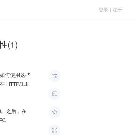
登录
|
注册
(1)
器是如何使用这些

        

68。之后，在 

  
