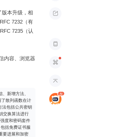
现了版本升级，相

FC 7232（有
RFC 7235（认

通信内容、浏览器


通信、新增方法、
介绍了散列函数在计
方法包括公共密钥
钥交换算法进行
密强度和密码套件
，包括免费证书服
的重要进展和加密