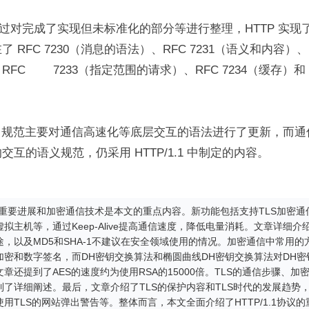
年，通过对完成了实现但未标准化的部分等进行整理，HTTP 实
 RFC 7230（消息的语法）、RFC 7231（语义和内容）、R
C        7233（指定范围的请求）、RFC 7234（缓存）和 
。
P/2 规范主要对通信高速化等底层交互的语法进行了更新，而
互的语义规范，仍采用 HTTP/1.1 中制定的内容。
协议的重要进展和加密通信技术是本文的重点内容。新功能包括支持TLS加密
拟主机等，通过Keep-Alive提高通信速度，降低电量消耗。文章详细
，以及MD5和SHA-1不建议在安全领域使用的情况。加密通信中常用的
加密和数字签名，而DH密钥交换算法和椭圆曲线DH密钥交换算法对DH密
章还提到了AES的速度约为使用RSA的15000倍。TLS的通信步骤、加
到了详细阐述。最后，文章介绍了TLS的保护内容和TLS时代的发展趋势
用TLS的网站弹出警告等。整体而言，本文全面介绍了HTTP/1.1协议