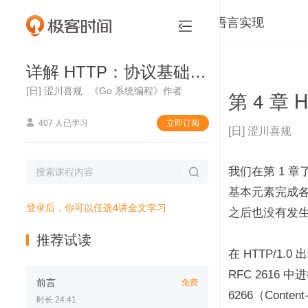
详解 HTTP：协议基础与 Go 语言实现


详解 HTTP：协议基础与 Go 语言实现
[日] 涩川喜规
《Go 系统编程》作者
第 4 章

407 人已学习
立即订阅
[日] 涩川喜规
我们在第 1 章

基本元素完成各种处
登录后，你可以任选4讲全文学习
之后也没有发生较
推荐试读
在 HTTP/1.
RFC 2616 中进
前言
免费
6266（Conte
时长 24:41