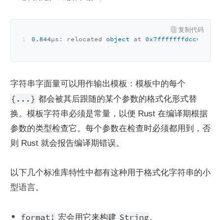
0.844
μs: relocated 
object
 at 
0x7fffffffdcc0
 to 
0
字符串字面量可以用作输出模板：模板中的每个 
{...}
 都会被其后跟随的某个参数的格式化形式替
换。模板字符串必须是常量，以便 Rust 在编译期根据
参数的类型检查它。每个参数在检查时必须都用到，否
则 Rust 就会报告编译期错误。
以下几个标准库特性中都有这种用于格式化字符串的小
型语言。
format!
String
 宏会用它来构建 
。