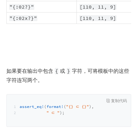
"{:02?}"
[110, 11, 9]
"{:02x?}"
[110, 11, 9]
{
}
如果要在输出中包含 
 或 
 字符，可将模板中的这些
字符连写两个。
assert_eq!
(
format!
(
"{} ⊂ {}"
),
" ⊂ "
);