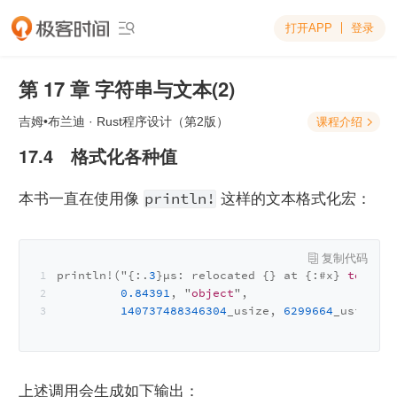
打开APP
登录

第 17 章 字符串与文本(2)
吉姆•布兰迪
· Rust程序设计（第2版）
课程介绍

17.4　格式化各种值
println!
本书一直在使用像 
 这样的文本格式化宏：
println!("{:.
3
}μs: relocated {} at {:#x} 
to
 {:#x
0.84391
, "
object
",
140737488346304
_usize, 
6299664
_usize, 
6
上述调用会生成如下输出：