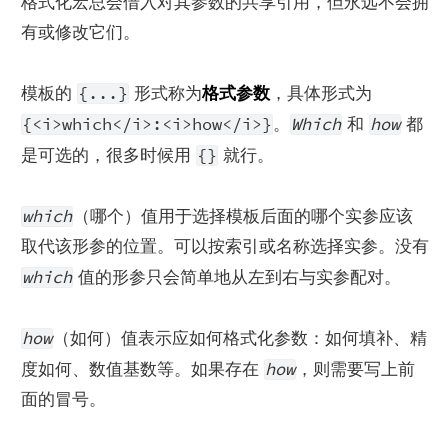
格式化宏总会借入对其参数的共享引用，但永远不会拥
有或修改它们。
{...}
模板的 
 形式称为
格式参数
，具体形式为 
{<i>which</i>:<i>how</i>}
Which
how
。
 和 
 都
{}
是可选的，很多时候用 
 就行。
which
（哪个）值用于选择模板后面的哪个实参应该
取代该形参的位置。可以按索引或名称选择实参。没有 
which
 值的形参只会简单地从左到右与实参配对。
how
（如何）值表示应如何格式化参数：如何填补、精
how
度如何、数值基数等。如果存在 
，则需要写上前
面的冒号。