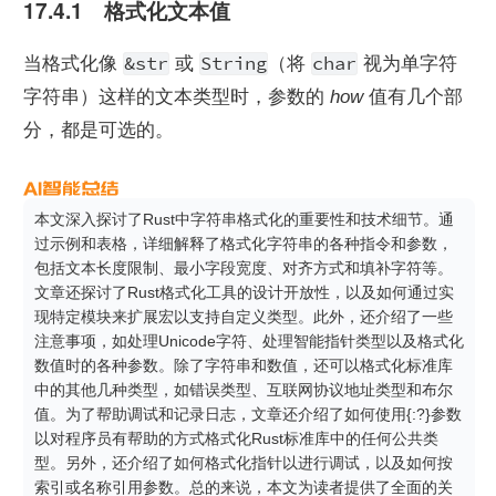
17.4.1　格式化文本值
&str
String
char
当格式化像 
 或 
（将 
 视为单字符
字符串）这样的文本类型时，参数的 
how
 值有几个部
分，都是可选的。
本文深入探讨了Rust中字符串格式化的重要性和技术细节。通
过示例和表格，详细解释了格式化字符串的各种指令和参数，
包括文本长度限制、最小字段宽度、对齐方式和填补字符等。
文章还探讨了Rust格式化工具的设计开放性，以及如何通过实
现特定模块来扩展宏以支持自定义类型。此外，还介绍了一些
注意事项，如处理Unicode字符、处理智能指针类型以及格式化
数值时的各种参数。除了字符串和数值，还可以格式化标准库
中的其他几种类型，如错误类型、互联网协议地址类型和布尔
值。为了帮助调试和记录日志，文章还介绍了如何使用{:?}参数
以对程序员有帮助的方式格式化Rust标准库中的任何公共类
型。另外，还介绍了如何格式化指针以进行调试，以及如何按
索引或名称引用参数。总的来说，本文为读者提供了全面的关