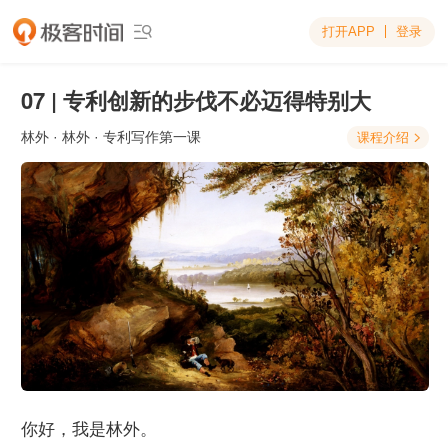
打开APP
登录

07 | 专利创新的步伐不必迈得特别大
林外
· 林外 · 专利写作第一课
课程介绍

你好，我是林外。