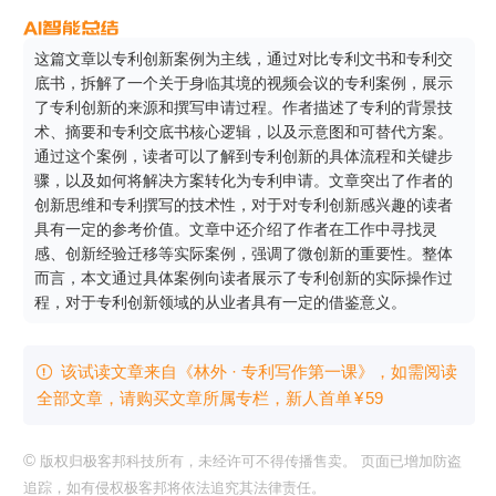
这篇文章以专利创新案例为主线，通过对比专利文书和专利交
底书，拆解了一个关于身临其境的视频会议的专利案例，展示
了专利创新的来源和撰写申请过程。作者描述了专利的背景技
术、摘要和专利交底书核心逻辑，以及示意图和可替代方案。
通过这个案例，读者可以了解到专利创新的具体流程和关键步
骤，以及如何将解决方案转化为专利申请。文章突出了作者的
创新思维和专利撰写的技术性，对于对专利创新感兴趣的读者
具有一定的参考价值。文章中还介绍了作者在工作中寻找灵
感、创新经验迁移等实际案例，强调了微创新的重要性。整体
而言，本文通过具体案例向读者展示了专利创新的实际操作过
程，对于专利创新领域的从业者具有一定的借鉴意义。
该试读文章来自《林外 · 专利写作第一课》，如需阅读

全部文章，请购买文章所属专栏
，新⼈⾸单
¥
59
©
版权归极客邦科技所有，未经许可不得传播售卖。 页面已增加防盗
追踪，如有侵权极客邦将依法追究其法律责任。