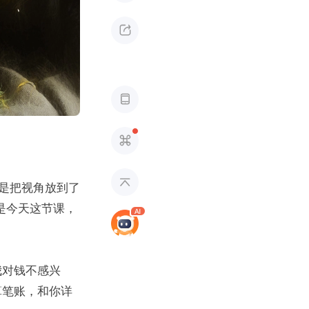




是把视角放到了
是今天这节课，
我对钱不感兴
算笔账，和你详