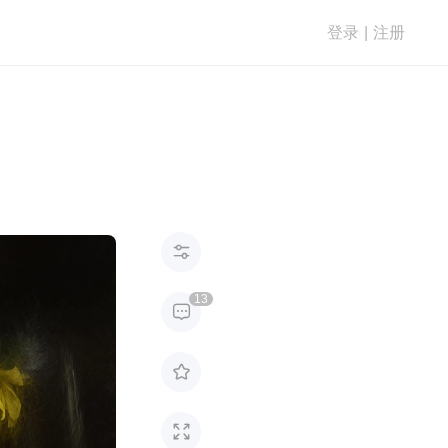
登录
|
注册

13


