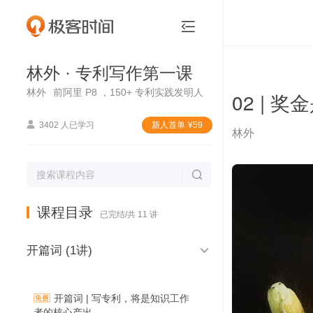
林外 · 专利写作第一课


林外 · 专利写作第一课
林外
前阿里 P8 ，150+ 专利实践发明人
02 |

3402 人已学习
新⼈⾸单
¥
59
林外

课程目录
已完结/共 11 讲

开篇词 (1讲)
开篇词 | 写专利，将是知识工作
者的核心产出