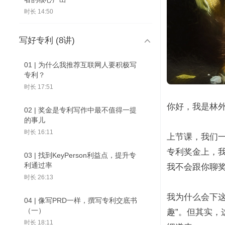
时长 14:50
写好专利 (8讲)

01 | 为什么我推荐互联网人要积极写
专利？
时长 17:51
你好，我是林
02 | 奖金是专利写作中最不值得一提
的事儿
时长 16:11
上节课，我们
专利奖金上，我
03 | 找到KeyPerson利益点，提升专
利通过率
我不会跟你聊
时长 26:13
我为什么会下
04 | 像写PRD一样，撰写专利交底书
（一）
趣”。但其实
时长 18:11