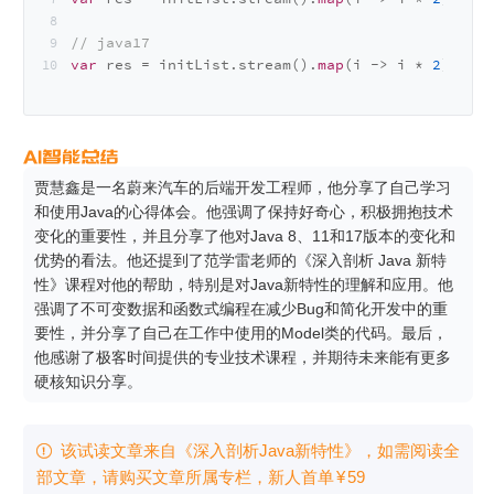
// java17
var
 res = initList.stream().
map
(i -> i * 
2
).toLi
贾慧鑫是一名蔚来汽车的后端开发工程师，他分享了自己学习
和使用Java的心得体会。他强调了保持好奇心，积极拥抱技术
变化的重要性，并且分享了他对Java 8、11和17版本的变化和
优势的看法。他还提到了范学雷老师的《深入剖析 Java 新特
性》课程对他的帮助，特别是对Java新特性的理解和应用。他
强调了不可变数据和函数式编程在减少Bug和简化开发中的重
要性，并分享了自己在工作中使用的Model类的代码。最后，
他感谢了极客时间提供的专业技术课程，并期待未来能有更多
硬核知识分享。
该试读文章来自《深入剖析Java新特性》，如需阅读全

部文章，请购买文章所属专栏
，新⼈⾸单
¥
59