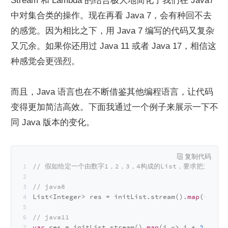
Stream 和 Lambda 的结合极大地简化了我们在 Java7 
中对集合类的操作。现在再看 Java 7，会有种回不去
的感觉。因为相比之下，用 Java 7 编写的代码又复杂
又冗余。如果你还用过 Java 11 或者 Java 17，相信这
种感觉会更强烈。
而且，Java 语言也在不断借鉴其他编程语言，让代码
变得更加简洁高效。下面我通过一个例子来展示一下不
同 Java 版本的变化。
// 假如给定一个由数字1，2，3，4构成的List，要求把元素都
// java8
List<Integer> res = initList.stream().
map
(i -> i
// java11
var
 res = initList.stream().
map
(i -> i * 
2
).coll