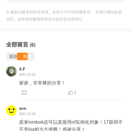
©
版权归极客邦科技所有，未经许可不得传播售卖。 页面已增加防盗
追踪，如有侵权极客邦将依法追究其法律责任。
全部留言
(6)
最新
精选
X.F
2021-12-15
谢谢，非常棒的分享！


3
aoe
2021-12-15
原来lombok还可以直接用of实例化对象！17获得不
可变list相当方便啊！感谢分享！