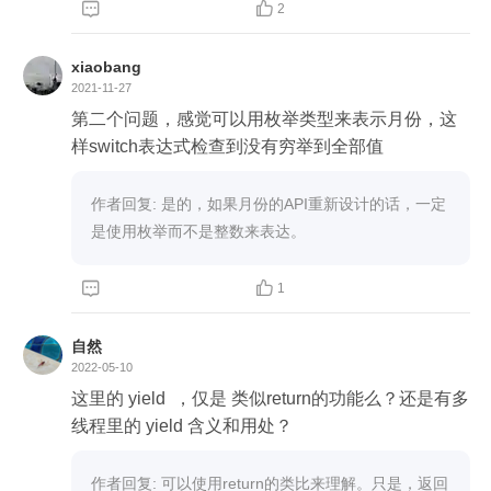


2
var isleapYear=localDate.isLeapYear();

System.out.println(localDate.getMonth().length(isle
xiaobang
apYear));

2021-11-27
第二个问题，感觉可以用枚举类型来表示月份，这
下面这段代码来自java.time.Month.class,这样判断
感觉:

作者回复: 是的，如果月份的API重新设计的话，一定
 public int length(boolean leapYear) {

是使用枚举而不是整数来表达。
        switch (this) {

            case FEBRUARY:



1
                return (leapYear ? 29 : 28);

            case APRIL:

自然
            case JUNE:

2022-05-10
            case SEPTEMBER:

这里的 yield  ，仅是 类似return的功能么？还是有多
            case NOVEMBER:

线程里的 yield 含义和用处？
                return 30;

            default:

作者回复: 可以使用return的类比来理解。只是，返回
                return 31;
