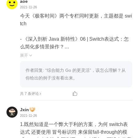
aoe
提示；如果编译器本身不支持做这种检查，那也可
2021-11-26
以充分利用ide来检查错误，比如IntellJ IDEA,可以
今天《极客时间》两个专栏同时更新，主题都是 swi
自定义对应的inspections来做到这一点
tch

- 《深入剖析 Java 新特性》06 | Switch表达式：怎
么简化多情景操作？

- 《Tony Bai · Go 语言第一课》20｜控制结构：Go
展开

中的switch语句有哪些变化？

作者回复: “综合能力 Go 的更灵活”，该怎么理解？从
对比结果

你给出的例子没有看出来。
- Java17 居然可以比 Go 简洁！


共 7 条评论
- 但然综合能力 Go 的更灵活

Jxin
2021-11-26
Java17 switch

1.既然知道是一个弊大于利的方案，为何 switch表
达式 还要使用 冒号标识符 来保留fall-through的模