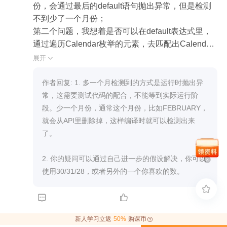
		return "it is a weekend day"

有很多)，校验日期枚举实例是否超过12，超过告
份，会通过最后的default语句抛出异常，但是检测
	default:

警。 这样至少在项目启动能感知到。
不到少了一个月份；

		return "are you live on earth"

第二个问题，我想着是否可以在default表达式里，
	}

通过遍历Calendar枚举的元素，去匹配出Calendar.
}

AFTERDEC，但是我有疑问的是：月份多出了一个
展开

```
月，它的出现是否会导致已有月份的计算方式的改
变？它的计算方式是按照31、30天，还是按照2月
作者回复: 1. 多一个月检测到的方式是运行时抛出异
份，又或者是一个崭新的计算方式？这一块我确实
常，这需要测试代码的配合，不能等到实际运行阶
不知道该如何在代码中实现，求老师指点。
段。少一个月份，通常这个月份，比如FEBRUARY，
就会从API里删除掉，这样编译时就可以检测出来
了。

2. 你的疑问可以通过自己进一步的假设解决，你可以
使用30/31/28，或者另外的一个你喜欢的数。



新人学习立返
50%
购课币