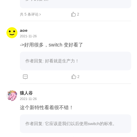
第二个问题是，有没有更健壮的设计，能够帮助我

共 5 条评论
2
们在系统崩溃之前就能够检测到这个意想不到的变
化？从而给我们留出时间更改我们的代码和系统？

aoe
2021-11-26
答: 持续关注JDK漏洞修复和版本发布,及时升级.这
->好用很多，switch 变好看了
样所遇到的错误会第一时间反馈给我们,以留给我们
修复问题的时间.

作者回复: 好看就是生产力！


2
题外话,本来准备用java.time.LocalDate重写一下获
取月份天数,想提交一个pr.发现用LocalDate来写,就
猿人谷
三行代码.提pr有点太寒酸了,就发在这把(笑~)

2021-11-26
这个新特性看着很不错！
import java.time.LocalDate;

作者回复: 它应该是我们以后使用switch的标准。
var localDate=LocalDate.now();

// 判断是否为闰年.
