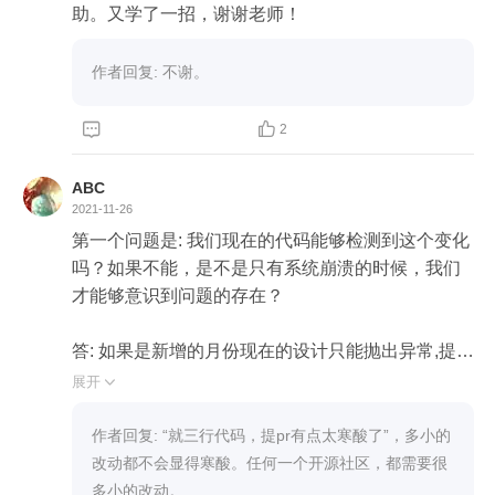
助。又学了一招，谢谢老师！
作者回复: 不谢。


2
ABC
2021-11-26
第一个问题是: 我们现在的代码能够检测到这个变化
吗？如果不能，是不是只有系统崩溃的时候，我们
才能够意识到问题的存在？

答: 如果是新增的月份现在的设计只能抛出异常,提醒
我们修改代码.如果是减少了月份,在未更新JDK的情
展开

况下,代码正常运行.另外: JDK并非强更新,有些用户
并不会频繁更新JDK,在我接触的一些项目,甚至还在
作者回复: “就三行代码，提pr有点太寒酸了”，多小的
使用JDK1.6,因此对于新特性和漏洞的修复,反应很
改动都不会显得寒酸。任何一个开源社区，都需要很
迟缓.

多小的改动。