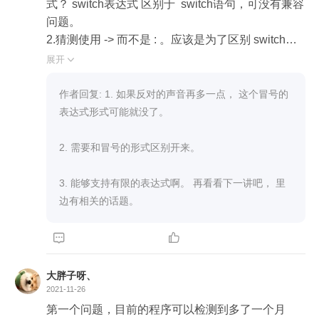
```java

式？ switch表达式 区别于  switch语句，可没有兼容
String checkWorkday(int day) {

问题。

	return switch (day) {

2.猜测使用 -> 而不是 : 。应该是为了区别 switch语
		case 1, 2, 3, 4, 5 -> "it is a work day";

句 : 的语义，同时对称 Lambda 风格的表达方式。

展开

		case 6, 7 -> "it is a weekend day";

3. switch语句 本身好像直接被归为坏味道，不建议
		default -> "are you live on earth";

使用（eff里看到的还是哪，忘了）。建议直接用 if
作者回复: 1. 如果反对的声音再多一点， 这个冒号的
	};

卫语句/map策略模式 来替换。 switch表达式 从使用
表达式形式可能就没了。

}

上来看，个人觉得语义上比 if卫语句/map策略模式
```

都要清晰，使用这个写法可以提高阅读效率。唯一
2. 需要和冒号的形式区别开来。

可惜的是case后面无法支持表达式，所以实际使用
Go switch

场景就会很受限（这个适用范围也跟编码设计能力
3. 能够支持有限的表达式啊。 再看看下一讲吧， 里
有关，要用还是可以用的，只是没有支持表达式来
边有相关的话题。
```go

的简单易用）。

func checkWorkday(day int) string {



	switch day {

课后题：

	case 1, 2, 3, 4, 5:

1.不能，第十三个月会获取不到天数，这好像不算
大胖子呀、
		return "it is a work day"

是系统崩溃，只能说出bug才知道。

2021-11-26
	case 6, 7:

2.在 DaysInMonth 追加一个 一个 static 代码块(方法
第一个问题，目前的程序可以检测到多了一个月