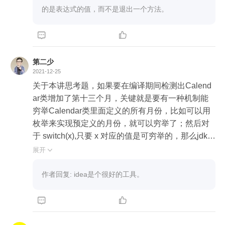
的是表达式的值，而不是退出一个方法。
        }

    }



可以改写为:

第二少
2021-12-25
public int length(boolean leapYear) {

关于本讲思考题，如果要在编译期间检测出Calend
        return switch (this) {

ar类增加了第十三个月，关键就是要有一种机制能
            case FEBRUARY -> (leapYear ? 29 : 28);

穷举Calendar类里面定义的所有月份，比如可以用
            case APRIL,

枚举来实现预定义的月份，就可以穷举了；然后对
                 JUNE,

于 switch(x),只要 x 对应的值是可穷举的，那么jdk 1
                 SEPTEMBER,

7的编译器已经支持检查 x 对应的值在case里有没有
                 NOVEMBER -> 30;

展开

全部被覆盖了，如果没有全部覆盖，就会报编译错
            default -> 31;

误：

作者回复: idea是个很好的工具。
        };

    }
java: switch 表达式不包含所有可能的输入值



如果是在ide里，不需要手动执行编译，就会有错误