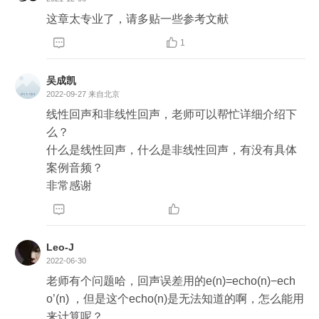
这章太专业了，请多贴一些参考文献


1
吴成凯
2022-09-27
来自北京
线性回声和非线性回声，老师可以帮忙详细介绍下
么？ 

什么是线性回声，什么是非线性回声，有没有具体
案例音频？

非常感谢


Leo-J
2022-06-30
老师有个问题哈，回声误差用的e(n)=echo(n)−ech
o’(n) ，但是这个echo(n)是无法知道的啊，怎么能用
来计算呢？