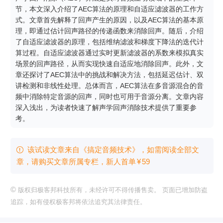
节，本文深入介绍了AEC算法的原理和自适应滤波器的工作方
式。文章首先解释了回声产生的原因，以及AEC算法的基本原
理，即通过估计回声路径的传递函数来消除回声。随后，介绍
了自适应滤波器的原理，包括维纳滤波和梯度下降法的迭代计
算过程。自适应滤波器通过实时更新滤波器的系数来模拟真实
场景的回声路径，从而实现快速自适应地消除回声。此外，文
章还探讨了AEC算法中的挑战和解决方法，包括延迟估计、双
讲检测和非线性处理。总体而言，AEC算法在多音源混合的音
频中消除特定音源的回声，同时也可用于音源分离。文章内容
深入浅出，为读者快速了解声学回声消除技术提供了重要参
考。
该试读文章来自《搞定音频技术》，如需阅读全部文

章，请购买文章所属专栏
，新⼈⾸单
¥
59
©
版权归极客邦科技所有，未经许可不得传播售卖。 页面已增加防盗
追踪，如有侵权极客邦将依法追究其法律责任。