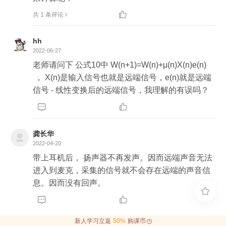

共 1 条评论
hh
2022-06-27
老师请问下 公式10中 W(n+1)=W(n)+μ(n)X(n)e(n) 
 ， X(n)是输入信号也就是远端信号，e(n)就是远端
信号 - 线性变换后的远端信号，我理解的有误吗？


龚长华
2022-04-20
带上耳机后， 扬声器不再发声。因而远端声音无法
进入到麦克，采集的信号就不会存在远端的声音信
息。因而没有回声。



新人学习立返
50%
购课币