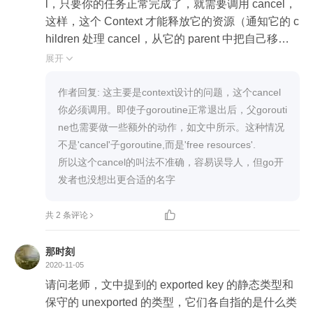
l，只要你的任务正常完成了，就需要调用 cancel，
这样，这个 Context 才能释放它的资源（通知它的 c
hildren 处理 cancel，从它的 parent 中把自己移
除，甚至释放相关的 goroutine】

展开

上面这一段中任务正常完成 parent来cancel不太理
解，正常父主动cancel基本都属于中断操作。但是
作者回复: 这主要是context设计的问题，这个cancel
老师讲到要正常退出的时候来cancel一下，既然是
你必须调用。即使子goroutine正常退出后，父gorouti
正常结束，那么父应该知道子结束了才去cancel，
ne也需要做一些额外的动作，如文中所示。这种情况
那父子之间不是还要单独建立一个channel来进行通
不是'cancel'子goroutine,而是'free resources'.

讯？没有get到老师的点，麻烦老师能不能举个例子
所以这个cancel的叫法不准确，容易误导人，但go开
发者也没想出更合适的名字

共 2 条评论
那时刻
2020-11-05
请问老师，文中提到的 exported key 的静态类型和
保守的 unexported 的类型，它们各自指的是什么类