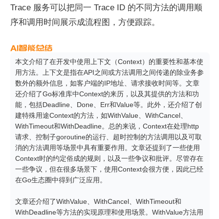
Trace 服务可以把同一 Trace ID 的不同方法的调用顺
序和调用时间展示成流程图，方便跟踪。
本文介绍了在开发中使用上下文（Context）的重要性和基本使
用方法。上下文是指在API之间或方法调用之间传递的除业务参
数外的额外信息，如客户端的IP地址、请求接收时间等。文章
还介绍了Go标准库中Context的来历，以及其提供的方法和功
能，包括Deadline、Done、Err和Value等。此外，还介绍了创
建特殊用途Context的方法，如WithValue、WithCancel、
WithTimeout和WithDeadline。总的来说，Context在处理http
请求、控制子goroutine的运行、超时控制的方法调用以及可取
消的方法调用等场景中具有重要作用。文章还提到了一些使用
Context时的约定俗成的规则，以及一些争议和批评。尽管存在
一些争议，但在很多场景下，使用Context会很方便，因此已经
在Go生态圈中得到广泛应用。

文章还介绍了WithValue、WithCancel、WithTimeout和
WithDeadline等方法的实现原理和使用场景。WithValue方法用