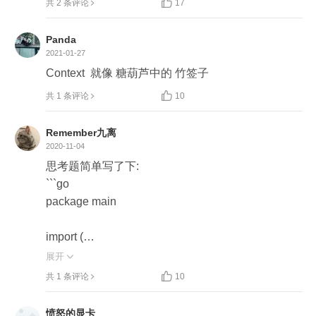

共 2 条评论
17
Panda
2021-01-27
Context  就像 糖葫芦中的 竹签子  

共 1 条评论
10
Remember九离
2020-11-04
思考题简单写了下:

```go

package main

import (

	"context"

展开

	"fmt"


共 1 条评论
10
	"time"

)

愤怒的显卡