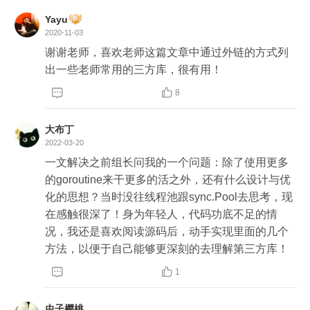
者要额外维护一个尾部Request的指针(增加空间复
Yayu
杂度)，权衡下放在头部更方便

2020-11-03
	req.next = server.freeReq

谢谢老师，喜欢老师这篇文章中通过外链的方式列
	server.freeReq = req

出一些老师常用的三方库，很有用！
	server.reqLock.Unlock()



8
}

大布丁
func (server *Server) getRequest() *Request {

2022-03-20
	server.reqLock.Lock()

一文解决之前组长问我的一个问题：除了使用更多
	// freeReq是一个链表，保存空闲的Request

的goroutine来干更多的活之外，还有什么设计与优
	req := server.freeReq

化的思想？当时没往线程池跟sync.Pool去思考，现
	if req == nil {

在感触很深了！身为年轻人，代码功底不足的情
		// 初始状态：freeReq为空时，在heap上重
况，我还是喜欢阅读源码后，动手实现里面的几个
新分配一个对象

方法，以便于自己能够更深刻的去理解第三方库！
		req = new(Request)


	} else {


1
		server.freeReq = req.next

		// 复用的关键在这里，这里并不是新建一个
虫子樱桃