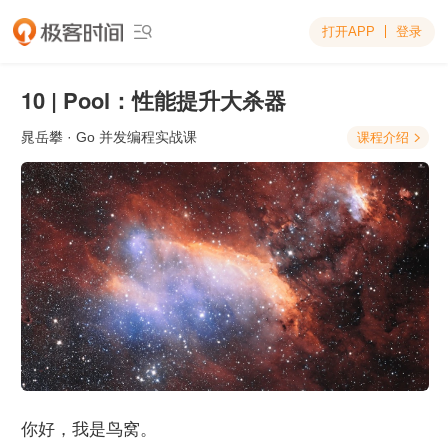
打开APP
登录

10 | Pool：性能提升大杀器
晁岳攀
· Go 并发编程实战课
课程介绍

你好，我是鸟窝。