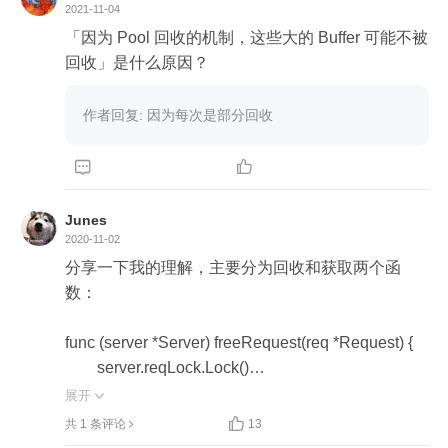
2021-11-04
「因为 Pool 回收的机制，这些大的 Buffer 可能不被
回收」是什么原因？
作者回复: 因为每次是部分回收


Junes
2020-11-02
分享一下我的理解，主要分为回收和获取两个函
数：

func (server *Server) freeRequest(req *Request) {

	server.reqLock.Lock()

	// 将req放在freeReq的头部，指向原先的链表头

展开

	// 至于为什么放在头部、而不是尾部，我觉得是

共 1 条评论
13
放在尾部需要遍历完这个链表(增加时间复杂度)、或