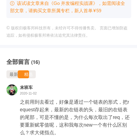
该试读文章来自《Go 并发编程实战课》，如需阅读全

部文章，请购买文章所属专栏
，新⼈⾸单
¥
59
©
版权归极客邦科技所有，未经许可不得传播售卖。 页面已增加防盗
追踪，如有侵权极客邦将依法追究其法律责任。
全部留言
(16)
最新
精选
末班车
2020-11-02
之前用到去看过，好像是通过一个链表的形式，把r
equest存起来，最新的在链表的头，最旧的在链表
的尾部，可是不懂的是，为什么每次取出了req，还
要重新赋零值呢，这和我每次new一个有什么区别
么？求大佬指点。