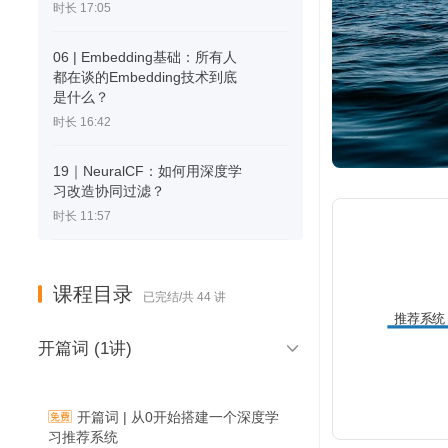
时长 17:05
06 | Embedding基础：所有人
都在谈的Embedding技术到底
是什么？
时长 16:42
19｜NeuralCF：如何用深度学
习改造协同过滤？
时长 11:57
课程目录
已完结/共 44 讲
推荐系统
召回层

开篇词 (1讲)
开篇词 | 从0开始搭建一个深度学
习推荐系统