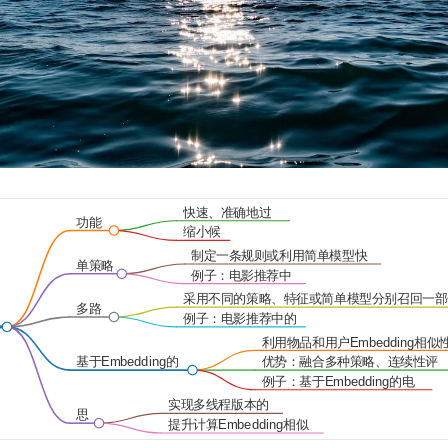
快速、准确地过
功能
滤出相关物品
缩小候
特点
选集
制定一条规则或利用简单模型快
单策略
速召回可能的相关物品
例子：电影推荐中
召回
的单策略召回
采用不同的策略、特征或简单模型分别召回一部
多路
集，然后混合在一起供后续排序模型使用
例子：电影推荐中的
召回
多路召回策略
利用物品和用户Embedding相似
来构建召回层
基于Embedding的
优势：融合多种策略、连续性评
召回
分、简单的在线服务计算
例子：基于Embedding的电
影召回方法
实现多线程版本的
思
多路召回策略
提升计算Embedding相似
考
度的速度