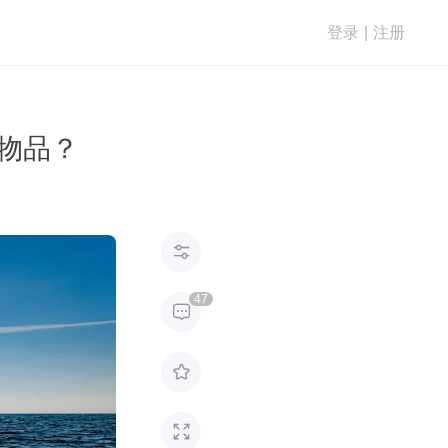
登录
|
注册
关物品？

47


