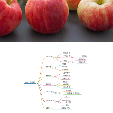
防止备份
节点作恶
主节点作
无法达
PBFT算
恶问题
成共识
法
选举新的
视图
主节点
替换作恶
变更
容错
的主节点
能力
领导者
Raft算
选举
法
PBFT算
法
选举新的
主节点
视图变
替换作恶
更实现
的主节点
客户端
参与
触发
PBFT算法视
机制
视图变
处理异
图变更
更原理
常状态
避免备份
节点阻塞
检查点
PBFT算法
机制
数字签名和消息验
优化
证码混合使用
联
盟
公
PBFT算法
链
有
结合其
应用
链
他算法
适应
场景
课堂
集群处理写
思考
请求能力