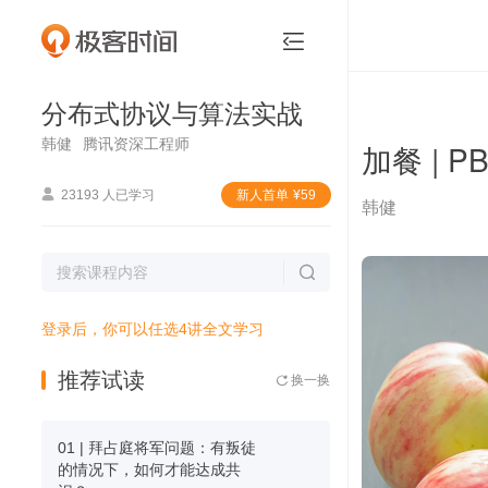
分布式协议与算法实战


分布式协议与算法实战
韩健
腾讯资深工程师
加餐 |

23193 人已学习
新⼈⾸单
¥
59
韩健

登录后，你可以任选4讲全文学习
推荐试读
换一换

01 | 拜占庭将军问题：有叛徒
的情况下，如何才能达成共