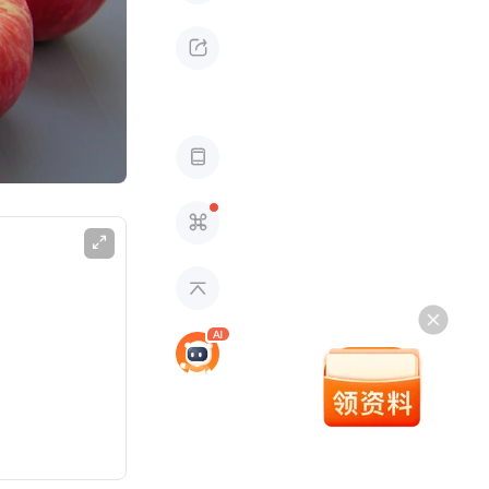




