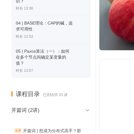
识？
时长 13:36
04 | BASE理论：CAP的碱，追
求可用性
时长 12:52
05 | Paxos算法（一）：如何
在多个节点间确定某变量的
值？
时长 13:07
课程目录
已完结/共 31 讲

开篇词 (2讲)
开篇词 | 想成为分布式高手？那