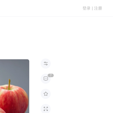
登录
|
注册

7


