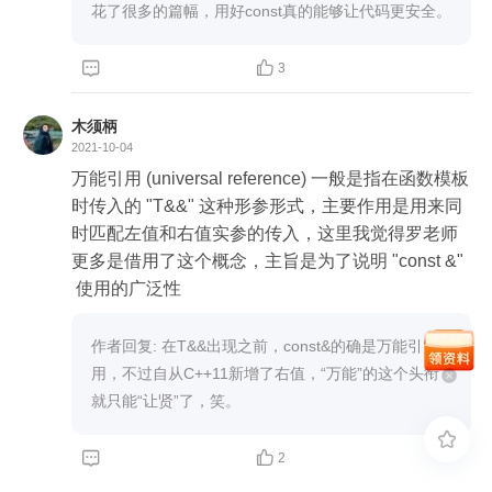
花了很多的篇幅，用好const真的能够让代码更安全。


3
木须柄
2021-10-04
万能引用 (universal reference) 一般是指在函数模板
时传入的 "T&&" 这种形参形式，主要作用是用来同
时匹配左值和右值实参的传入，这里我觉得罗老师
更多是借用了这个概念，主旨是为了说明 "const &"
 使用的广泛性
作者回复: 在T&&出现之前，const&的确是万能引
用，不过自从C++11新增了右值，“万能”的这个头衔
就只能“让贤”了，笑。



2