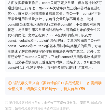
方面发挥着重要作用。const关键字定义常量，但在运行时仍可
通过指针进行修改，而volatile关键字则禁止编译器对变量进行
优化，每次使用时都需重新获取其值。在C++中，const还可用
于常量引用和常量指针，以确保变量只读不可修改。此外，
const成员函数表示函数执行过程是const的，不会修改对象的
状态，与常量引用和常量指针相结合，可确保对象的安全性和
代码的优化。文章还提到了const在类中的应用，以及对
const、volatile和mutable的综合理解。文章内容涵盖了C++中
const、volatile和mutable的基本用法和与类相关的应用，对读
者快速了解这些关键字的作用和用法具有指导意义。此外，文
章还介绍了mutable关键字，它允许const成员函数修改成员变
量，但需要谨慎使用以避免损坏对象。总结来说，尽可能多用
const可以让代码更安全，特别在多线程编程时尤其有用。
该试读文章来自《罗剑锋的C++实战笔记》，如需阅读

全部文章，请购买文章所属专栏
，新⼈⾸单
¥
59
©
版权归极客邦科技所有，未经许可不得传播售卖。 页面已增加防盗
追踪，如有侵权极客邦将依法追究其法律责任。