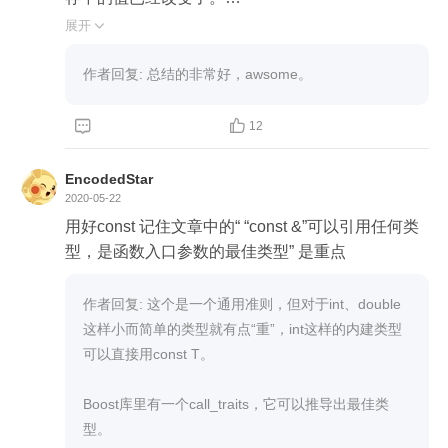
《2》mutable： 1、在lambal表达式中，如果捕获
展开

按值捕获，但是在函数体中想要修改，可以使用mut
able

作者回复: 总结的非常好，awsome。
2、多线程环境下如果某个成员函数，比如int get_c
ount() const { }，返回类中某个成员数量，势必会进


12
行加锁保护变量达到线程安全，此时声明mutex必须
是mutable的。

EncodedStar
int get_count() const {

2020-05-22
    std::lock_guard<std::mutex> lock(m)

用好const 记住文章中的“ “const &”可以引用任何类
    return count;

型，是函数入口参数的最佳类型” 是重点
}

在声明mutable  std::mutex m; 需要加 mutable
作者回复: 这个是一个通用准则，但对于int、double
这样小而简单的类型就有点“重”，int这样的内建类型
可以直接用const T。

Boost库里有一个call_traits，它可以推导出最佳类
型。