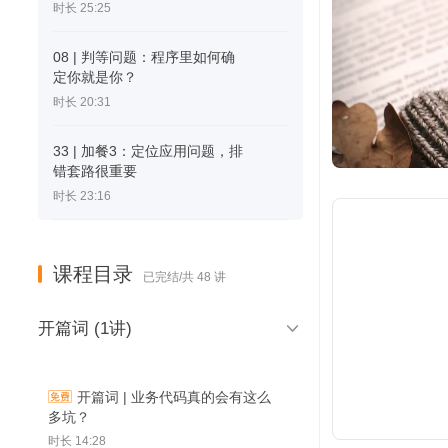
时长 25:25
08 | 判等问题：程序里如何确
定你就是你？
时长 20:31
33 | 加餐3：定位应用问题，排
错套路很重要
时长 23:16
课程目录
已完结/共 48 讲

开篇词 (1讲)
开篇词 | 业务代码真的会有这么
多坑？
时长 14:28