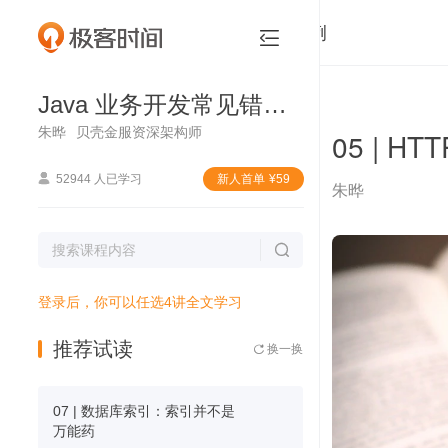
Java 业务开发常见错误 100 例


Java 业务开发常见错误 100 例
朱晔
贝壳金服资深架构师
05 |

52944 人已学习
新⼈⾸单
¥
59
朱晔

登录后，你可以任选4讲全文学习
推荐试读
换一换

07 | 数据库索引：索引并不是
万能药