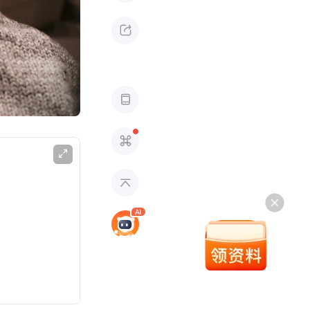




