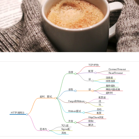
TCP/IP协
议
ConnectTimeout
配置
连接
ReadTimeout
参数
超时
连接超
误
时配置
排查连接
区
超时问题
服务端执
行不中断
读取
误
网络问题或服
超时
区
务处理超时
超时时
间设置
超时、重试、
配置超
并发问题
时参数
Feign和Ribbon
优
先
坑
级
点
自动
Ribbon重试
重试
HTTP调用注
配置
请求
意事项
参数
HttpClient并发
度
并发
限制
限制
问题
解决
写入超
方法
时概念
思考与
Nginx配
讨论
置
其他
坑点