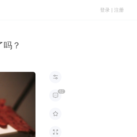
登录
|
注册
了吗？

62


