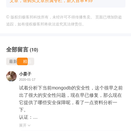
文章，请购买文章所属专栏
，新⼈⾸单
¥
59
©
版权归极客邦科技所有，未经许可不得传播售卖。 页面已增加防盗
追踪，如有侵权极客邦将依法追究其法律责任。
全部留言
(10)
最新
精选
小晏子
2020-01-17
试着分析下当前mongodb的安全性，这个很早之前
出了很大的安全性问题，现在早已修复，那么现在
它提供了哪些安全保障呢，看了一点资料分析一
下。

认证：

mongoDB提供了很多认证方法，有SCRAM-SHA-
展开
