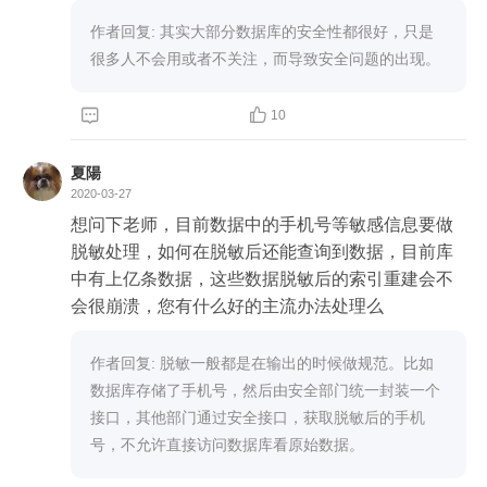
1，即Salted Challenge Authentication Mechanis
m，是基于文本的用户名密码方式，传输的时候通
作者回复: 其实大部分数据库的安全性都很好，只是
过TLS加密。MongoDB-CR，在v3.0之后移除了。
很多人不会用或者不关注，而导致安全问题的出现。
另外还提供了外部认证协议，包括LDAP，Kerbero
s，



10
授权：

mongoDB支持RBAC，可以使用授权保证用户只能
夏陽
访问他被允许访问的数据库和资源。

2020-03-27
审计：

想问下老师，目前数据中的手机号等敏感信息要做
这个好像只有enterprise版本才提供强大的审计功
脱敏处理，如何在脱敏后还能查询到数据，目前库
能。

中有上亿条数据，这些数据脱敏后的索引重建会不
加密：

会很崩溃，您有什么好的主流办法处理么
mongoDB支持网络加密，并可以通过磁盘加密保护
数据库和通信，它支持TLS/SSL加密网络通信。

作者回复: 脱敏一般都是在输出的时候做规范。比如
现在看来，mongoDB目前安全性还是很好的，只要
数据库存储了手机号，然后由安全部门统一封装一个
正确使用，安全性问题不是主要问题了。
接口，其他部门通过安全接口，获取脱敏后的手机
号，不允许直接访问数据库看原始数据。