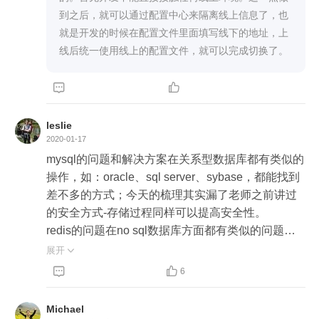
到之后，就可以通过配置中心来隔离线上信息了，也
就是开发的时候在配置文件里面填写线下的地址，上
线后统一使用线上的配置文件，就可以完成切换了。


leslie
2020-01-17
mysql的问题和解决方案在关系型数据库都有类似的
操作，如：oracle、sql server、sybase，都能找到
差不多的方式；今天的梳理其实漏了老师之前讲过
的安全方式-存储过程同样可以提高安全性。

redis的问题在no sql数据库方面都有类似的问题。
记得老师之前课程有提过redis登陆之后su -s /bin/re
展开

dis-server nobody。



6
谢谢老师的分享：虽然今天的课程内容使用的方式
做为一个老牌DBA蛮熟悉不过还是有补充；期待后
Michael