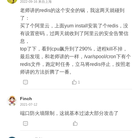
续老师的分享；课程结束时应当常规的风险问题都
2022-09-16
来自上海
能较好的防御。建议课程中加一些扩展阅读-满足跟
老师讲的redis的这个安全的锅，我这两天就碰到
深层次需求。谢谢。
了：

买了个阿里云，上面yum install安装了个redis，没
有设置密码，过两天就收到了阿里云的安全告警信
息，

top了下，看到cpu飙升到了290%，进程kill不掉，
最后发现，和老师讲的一样，/var/spool/cron下有个
redis文件，跑定时任务，立马将redis停止，按照老
师讲的方法折腾了一番。


1
Finch
2021-07-12
端口防火墙限制，这就基本过滤大部分攻击了

