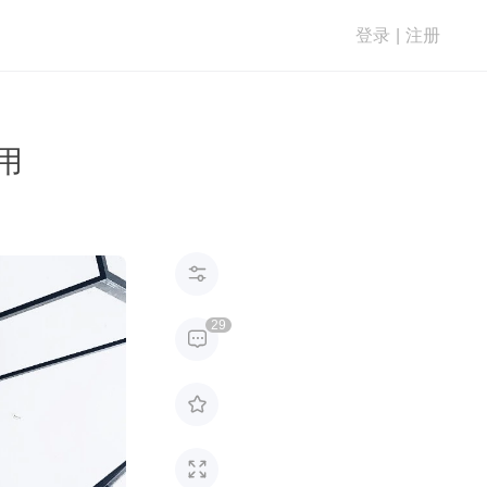
登录
|
注册
用

29


