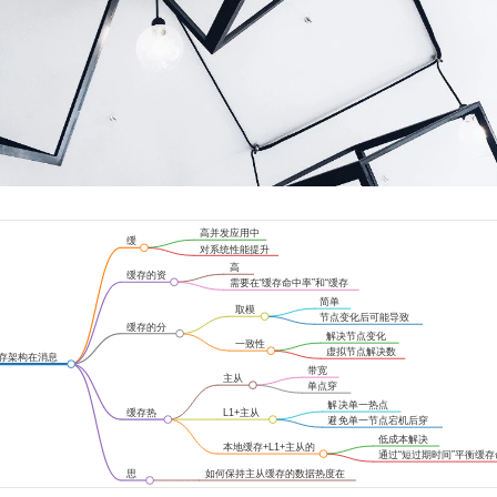
高并发应用中
缓
的重要性
对系统性能提升
存
的明显作用
高
缓存的资
成
需要在“缓存命中率”和“缓存
源成本
本
使用量”间平衡
简单
取模
实现
节点变化后可能导致
求余
缓存的分
缓存命中率下降
解决节点变化
布式算法
一致性
带来的问题
虚拟节点解决数
哈希
存架构在消息
据倾斜问题
统中的应用
带宽
主从
问题
单点穿
模式
透问题
解决单一热点
缓存热
L1+主从
的带宽问题
避免单一节点宕机后穿
点问题
模式
透到存储层的问题
低成本解决
本地缓存+L1+主从的
带宽问题
通过“短过期时间”平衡缓存
多层模式
中率和数据一致性
思
如何保持主从缓存的数据热度在
考
有L1缓存层的情况下