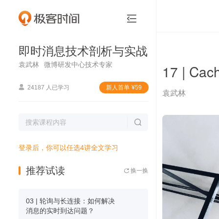
即时消息技术剖析与实战


即时消息技术剖析与实战
袁武林
微博研发中心技术专家
17 | 

24187 人已学习
新⼈⾸单
¥
59
袁武林

登录后，你可以任选4讲全文学习
推荐试读
换一换

03 | 轮询与长连接：如何解决
消息的实时到达问题？