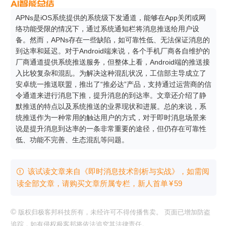
APNs是iOS系统提供的系统级下发通道，能够在App关闭或网
络功能受限的情况下，通过系统通知栏将消息推送给用户设
备。然而，APNs存在一些缺陷，如可靠性低、无法保证消息的
到达率和延迟。对于Android端来说，各个手机厂商各自维护的
厂商通道提供系统推送服务，但整体上看，Android端的推送接
入比较复杂和混乱。为解决这种混乱状况，工信部主导成立了
安卓统一推送联盟，推出了“推必达”产品，支持通过运营商的信
令通道来进行消息下推，提升消息的到达率。文章还介绍了静
默推送的特点以及系统推送的业界现状和进展。总的来说，系
统推送作为一种常用的触达用户的方式，对于即时消息场景来
说是提升消息到达率的一条非常重要的途径，但仍存在可靠性
低、功能不完善、生态混乱等问题。
该试读文章来自《即时消息技术剖析与实战》，如需阅

读全部文章，请购买文章所属专栏
，新⼈⾸单
¥
59
©
版权归极客邦科技所有，未经许可不得传播售卖。 页面已增加防盗
追踪，如有侵权极客邦将依法追究其法律责任。