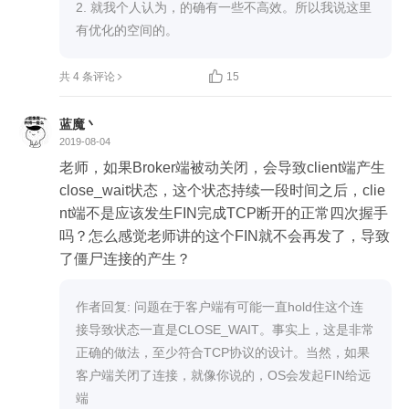
00台Broker，对于一个只需要与5台Broker交互的Pr
2. 就我个人认为，的确有一些不高效。所以我说这里
oducer，它连接池中的链接数量是不是从1000->5->
有优化的空间的。
1000->5?这样不是显得非常得浪费连接池资源？

共 4 条评论
15
蓝魔丶
2019-08-04
老师，如果Broker端被动关闭，会导致client端产生
close_wait状态，这个状态持续一段时间之后，clie
nt端不是应该发生FIN完成TCP断开的正常四次握手
吗？怎么感觉老师讲的这个FIN就不会再发了，导致
了僵尸连接的产生？
作者回复: 问题在于客户端有可能一直hold住这个连
接导致状态一直是CLOSE_WAIT。事实上，这是非常
正确的做法，至少符合TCP协议的设计。当然，如果
客户端关闭了连接，就像你说的，OS会发起FIN给远
端