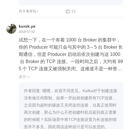

共 8 条评论
13
kursk.ye
2019-07-02
试想一下，在一个有着 1000 台 Broker 的集群中，
你的 Producer 可能只会与其中的 3～5 台 Broker 长
期通信，但是 Producer 启动后依次创建与这 1000
 台 Broker 的 TCP 连接。一段时间之后，大约有 99
5 个 TCP 连接又被强制关闭。这难道不是一种资源
浪费吗？很显然，这里是有改善和优化的空间的。

展开

这段不敢苟同。作为消息服务器中国，连接应该是
作者回复: 嗯嗯，欢迎不同意见。Kafka对于创建连接
种必要资源，所以部署时就该充分给予，而且创建
没有做任何限制。如果一开始就创建所有TCP连接，
连接会消耗CPU,用到时再创建不合适，我甚至觉得
之后因为超时的缘故又关闭这些连接，当真正使用时
Kafka应该有连接池的设计。

再次创建，那么为什么不把创建时机后延到真正需要
的时候呢？实际场景中将TCP连接设置为长连接的情
另外最后一部分关于TCP关闭第二种情况，客户端
形并不多见，因此我说这种设计是可以改进的。