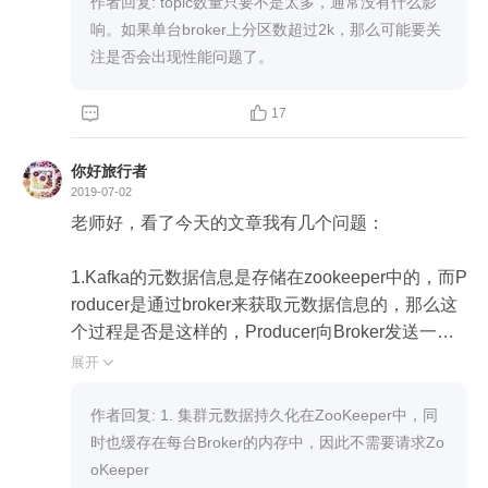
作者回复: topic数量只要不是太多，通常没有什么影
响。如果单台broker上分区数超过2k，那么可能要关
注是否会出现性能问题了。


17
你好旅行者
2019-07-02
老师好，看了今天的文章我有几个问题：

1.Kafka的元数据信息是存储在zookeeper中的，而P
roducer是通过broker来获取元数据信息的，那么这
个过程是否是这样的，Producer向Broker发送一个
获取元数据的请求给Broker，之后Broker再向zooke
展开

eper请求这个信息返回给Producer?

作者回复: 1. 集群元数据持久化在ZooKeeper中，同
2.如果Producer在获取完元数据信息之后要和所有
时也缓存在每台Broker的内存中，因此不需要请求Zo
的Broker建立连接，那么假设一个Kafka集群中有10
oKeeper
