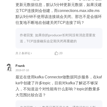
	（1）Producer端关闭TCP连接的方式有两种：
更新元数据信息，默认5分钟更新元数据，如果没建
用户主动关闭，或kafka自动关闭。

立TCP连接则会创建，而connections.max.idle.ms
		A：用户主动关闭，通过调用producer.clos
默认9分钟不使用该连接就会关闭。那岂不是会循环
e()方关闭，也包括kill -9暴力关闭。

往复地不断地在创建关闭TCP连接了吗？
		B：Kafka自动关闭，这与Producer端参数
connection.max.idles.ms的值有关，默认为9分钟，
作者回复: 如果你的producer长时间没有消息需要发
9分钟内没有任何请求流过，就会被自动关闭。这个
送，TCP连接确实会定期关闭再重建的
参数可以调整。

		C：第二种方式中，TCP连接是在Broker端

共 2 条评论
20
被关闭的，但这个连接请求是客户端发起的，对TC
P而言这是被动的关闭，被动关闭会产生大量的CLO
Frank
2019-07-10
最近在使用kafka Connector做数据同步服务，在kaf
ka中创建了许多topic，目前对kafka了解还不够深
入，不知道这个对性能有什么影响？topic的数量多
大范围比较合适？