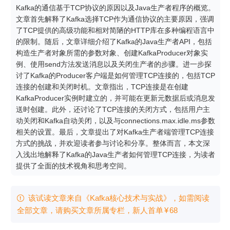
Kafka的通信基于TCP协议的原因以及Java生产者程序的概览。
文章首先解释了Kafka选择TCP作为通信协议的主要原因，强调
了TCP提供的高级功能和相对简陋的HTTP库在多种编程语言中
的限制。随后，文章详细介绍了Kafka的Java生产者API，包括
构造生产者对象所需的参数对象、创建KafkaProducer对象实
例、使用send方法发送消息以及关闭生产者的步骤。进一步探
讨了Kafka的Producer客户端是如何管理TCP连接的，包括TCP
连接的创建和关闭时机。文章指出，TCP连接是在创建
KafkaProducer实例时建立的，并可能在更新元数据后或消息发
送时创建。此外，还讨论了TCP连接的关闭方式，包括用户主
动关闭和Kafka自动关闭，以及与connections.max.idle.ms参数
相关的设置。最后，文章提出了对Kafka生产者端管理TCP连接
方式的挑战，并欢迎读者参与讨论和分享。整体而言，本文深
入浅出地解释了Kafka的Java生产者如何管理TCP连接，为读者
提供了全面的技术视角和思考空间。
该试读文章来自《Kafka核心技术与实战》，如需阅读

全部文章，请购买文章所属专栏
，新⼈⾸单
¥
68