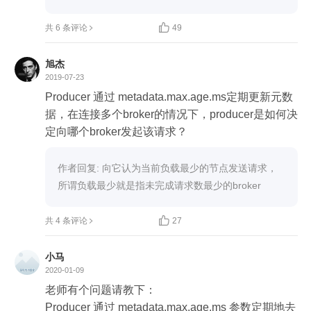
			多路复用请求：multiplexing reques
t，是将两个或多个数据合并到底层—物理连接中的

共 6 条评论
49
过程。TCP的多路复用请求会在一条物理连接上创
建若干个虚拟连接，每个虚拟连接负责流转各自对
旭杰
应的数据流。严格讲：TCP并不能多路复用，只是
2019-07-23
提供可靠的消息交付语义保证，如自动重传丢失的
Producer 通过 metadata.max.age.ms定期更新元数
报文。

据，在连接多个broker的情况下，producer是如何决
定向哪个broker发起该请求？
2 何时创建TCP连接？

	（1）在创建KafkaProducer实例时，

作者回复: 向它认为当前负载最少的节点发送请求，
A：生产者应用会在后台创建并启动一个名为Sende
所谓负载最少就是指未完成请求数最少的broker
r的线程，该Sender线程开始运行时，首先会创建与
Broker的连接。


共 4 条评论
27
B：此时不知道要连接哪个Broker，kafka会通过ME
TADATA请求获取集群的元数据，连接所有的Broke
小马
r。

2020-01-09
	（2）还可能在更新元数据后，或在消息发送时

老师有个问题请教下：

3 何时关闭TCP连接

Producer 通过 metadata.max.age.ms 参数定期地去