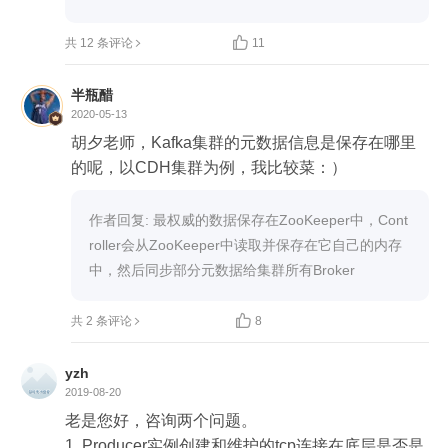
到服务端没有关闭，只是服务端到客户端关闭了，tc
p是四次断开，可以单方向关闭，另一方向继续保持

共 12 条评论
11
连接

半瓶醋
2020-05-13
胡夕老师，Kafka集群的元数据信息是保存在哪里
的呢，以CDH集群为例，我比较菜：）
作者回复: 最权威的数据保存在ZooKeeper中，Cont
roller会从ZooKeeper中读取并保存在它自己的内存
中，然后同步部分元数据给集群所有Broker

共 2 条评论
8
yzh
2019-08-20
老是您好，咨询两个问题。

1. Producer实例创建和维护的tcp连接在底层是否是