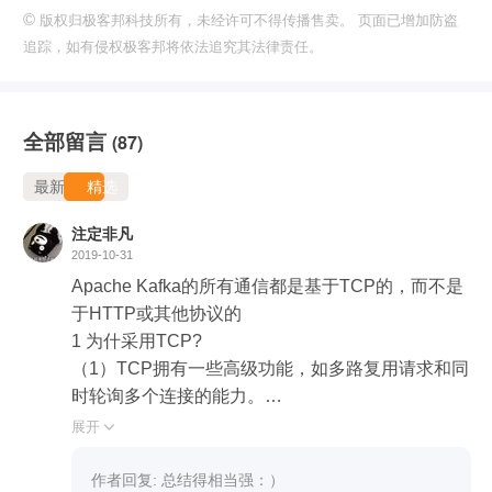
©
版权归极客邦科技所有，未经许可不得传播售卖。 页面已增加防盗
追踪，如有侵权极客邦将依法追究其法律责任。
全部留言
(87)
最新
精选
注定非凡
2019-10-31
Apache Kafka的所有通信都是基于TCP的，而不是
于HTTP或其他协议的

1 为什采用TCP?

（1）TCP拥有一些高级功能，如多路复用请求和同
时轮询多个连接的能力。

	（2）很多编程语言的HTTP库功能相对的比较
展开

简陋。

		名词解释：

作者回复: 总结得相当强：）