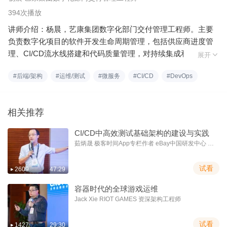
394次播放
讲师介绍：杨晨，艺康集团数字化部门交付管理工程师。主要
负责数字化项目的软件开发生命周期管理，包括供应商进度管
理、CI/CD流水线搭建和代码质量管理，对持续集成和持续交付

展开
有着深入的研究和理解。问题背景：随着业务系统复杂度的提
#后端/架构
#运维/测试
#微服务
#CI/CD
#DevOps
升，多数公司会选择引入微服务架构，对业务系统进行拆分。
如果是公司内部的业务系统，那么只需要做好接口约定和版本
管理，由各个子业务系统对应的团队分别维护即可。但如果是
相关推荐
需要对外销售的商业软件，就更适合由统一的代码仓库来做管
理。这样就会造成一个问题：任意一处代码更新，就会触发
CI/CD中高效测试基础架构的建设与实践
CI/CD流水线。如果模块众多会导致编译花费大量时间，如果模
茹炳晟 极客时间App专栏作者 eBay中国研发中心 测
块之间还有依赖关系，那么如何确保被依赖的项目先编译，以
试基础架构技术主管
及如何在其他项目中引用被依赖项编译的结果，又成为了新的
试看
2609
47:29
难点。内容看点：如何在CD流水线中并行化编译任务？如何在
CD流水线中处理项目间的依赖关系？如何封装CD流水线中的
容器时代的全球游戏运维
公共任务？
Jack Xie RIOT GAMES 资深架构工程师
试看
1427
29:30