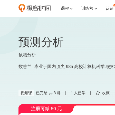
课程
训练营
认证


预测分析
预测分析
视频课
已完结·共 8 讲
|
1 人已学
|
收藏
注册可减 50 元