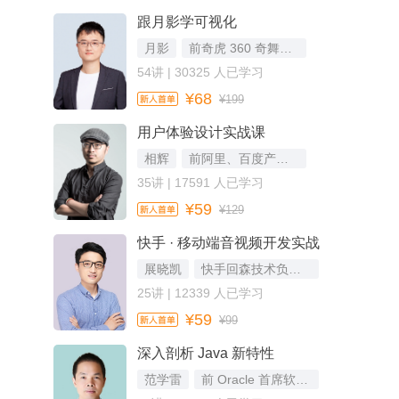
跟月影学可视化
月影
前奇虎 360 奇舞团团长，可视化 UI 框架 SpriteJS 核心开发者，《JavaScript 王者归来》作者
54讲 | 30325 人已学习
¥68
¥199
用户体验设计实战课
相辉
前阿里、百度产品体验设计总监
35讲 | 17591 人已学习
¥59
¥129
快手 · 移动端音视频开发实战
展晓凯
快手回森技术负责人
25讲 | 12339 人已学习
¥59
¥99
深入剖析 Java 新特性
范学雷
前 Oracle 首席软件工程师，Java SE 安全组成员，OpenJDK 评审成员