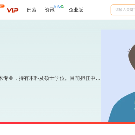
部落
资讯
企业版
数慧兰 毕业于国内顶尖 985 高校计算机科学与技术专业，持有本科及硕士学位。目前担任中国科学院信息工程研究所工程师，专注于网络空间安全领域，具有深厚的网络流量处理与分析能力。技术方面，讲师精通多种编程语言如 PYTHON、JAVA、GO，并熟练运用多种数据库框架，包括 MYSQL、PGSQL、MongoDB 进行数据挖掘与分析。曾参与多个具有影响力的大数据项目，如中关村国家重点实验室的网络流量大数据分析项目，以及信息工程大学的网络仿真与行为分析。此外，讲师在国际会议上发表多篇高水平论文，并拥有多项发明专利与国防专利，成就卓著