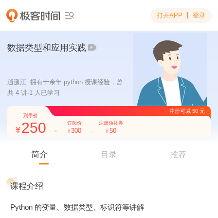
打开APP
登录

数据类型和应用实践
逍遥江 拥有十余年 python 授课经验，曾是“北京联合大学计算机应用”比赛优秀指导教师 ; 曾参与过知名项目管理线上工具的开发，出租车行业企业管理系统开发等，熟练掌握 Js、Jquery、Python、Django、Flask、PHP、MySQL SQLserver、Linux、Vue、Bootstrap 等技术。
共 4 讲·1 人已学习
250
300
50
注
到手价
简介
订阅价
注册领礼券
目录
推荐
=
-
课程介绍
Python 的变量、数据类型、标识符等讲解