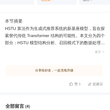
本节摘要
HSTU 算法作为生成式推荐系统的新基座模型，旨在探
索替代传统 Transformer 结构的可能性。本文分为四个
部分：HSTU 模型结构分析、召回模式下的数据处理与
训练、实验数据分析以及与 Transformer 的对比。

展开
HSTU 通过引入 U 分支增强特征交叉能力，并采用相
对位置和时间编码来优化 Attention 机制，从而更好地
分享给好友，一起充电升级
捕捉用户近期行为的相关性。此外，HSTU 去除了
FFN 模块以提高计算效率。在召回任务中，HSTU 通
赞 1
提建议


过序列化处理数据，使用采样 softmax 进行训练，并
通过向量检索实现召回。实验表明，HSTU 在多个数据
集上优于 SASRec 等基准模型，特别是在参数规模增
全部留言
(4)
加时效果更佳。然而，HSTU 的效果依赖于特定的数据