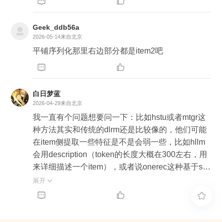


Geek_ddb56a
2026-05-14
来自北京
平铺序列化那里右边部分都是item2吧


白日梦蓝
2026-04-29
来自北京
我一直有个问题想要问一下：比如hstu或者mtgr这
种方法其实和传统的dlrm还是比较像的，他们可能
在item侧提取一些特征是不是会弱一些，比如hllm
会用description（token的长度大概在300左右，用
来详细描述一个item），或者说onerec这种基于sid
的也是可以基于description生成sid，item表征能力
展开

会强一些。 但是传统的dlrm他是基于hash id embe



dding lookup的，是不是可能就无法使用比较长的d
escription的信息。