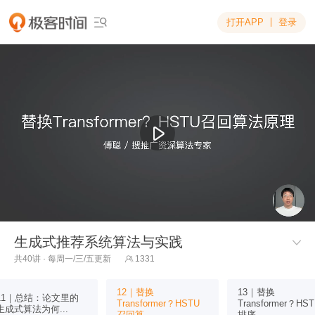
打开APP
登录

生成式推荐系统算法与实践

共40讲 · 每周一/三/五更新
1331

12｜替换
13｜替换
11｜总结：论文里的
Transformer？HSTU
Transformer？HS
生成式算法为何...
召回算...
排序...