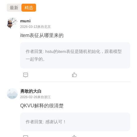
构造方式，其优势在不同场景下可能有所差异。总体而
最新
精选
言，HSTU 为推荐系统提供了一种新的架构选择，但要
muni
完全替代现有方法仍需进一步验证。
2026-03-13
来自北京
item表征从哪里来的
作者回复: hstu的item表征是随机初始化，跟着模型
一起学的。


勇敢的大白
2026-02-26
来自浙江
QKVU解释的很清楚
作者回复: 感谢认可！