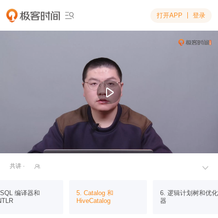
打开APP
登录

共讲 ·


. SQL 编译器和
5. Catalog 和
6. 逻辑计划树和优化
NTLR
HiveCatalog
器