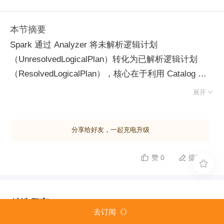
本节摘要
Spark 通过 Analyzer 将未解析逻辑计划
（UnresolvedLogicalPlan）转化为已解析逻辑计划
（ResolvedLogicalPlan），核心在于利用 Catalog 完
成数据绑定。Catalog 负责管理数据库、表、视图及函

展开
数等元数据，是连接逻辑计划与具体数据源的桥梁。
Spark 默认使用 SessionCatalog，其生产环境主流实
分享给好友，一起充电升级
现为 HiveExternalCatalog，后者通过 Hive Client 发起
远程 RPC 调用访问 HiveMetaStore，获取 Hive 表对
赞 0
提建议


象并转换为 Spark 内部的 CatalogTable。 Analyzer 基

于预定义规则集对语法树进行多轮遍历与模式匹配。规
则被组织为批次（Batch），按顺序执行，部分批次支
精选留言
持固定次数迭代直至计划不再变化（FixedPoint）。典
去订阅《》
型规则包括解析表引用、列名绑定及类型转换
由作者筛选后的优质留言将会公开显示，欢迎踊跃留言。