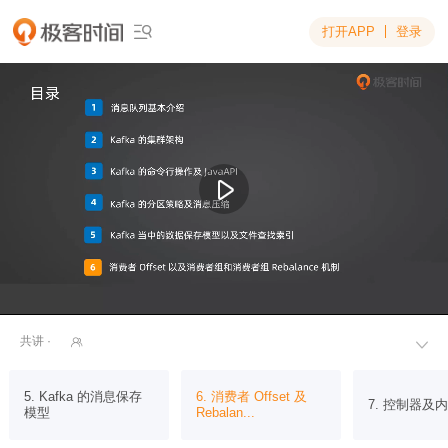
打开APP
登录

共讲 ·


5. Kafka 的消息保存
6. 消费者 Offset 及
7. 控制器及
模型
Rebalan...