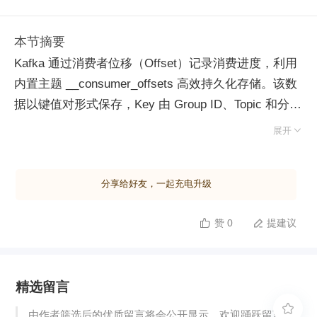
本节摘要
Kafka 通过消费者位移（Offset）记录消费进度，利用
内置主题 __consumer_offsets 高效持久化存储。该数
据以键值对形式保存，Key 由 Group ID、Topic 和分区
号组成，Value 为具体位移值。位移提交支持自动与手

展开
动两种模式：自动提交虽便捷但易因异常导致重复消
费；手动提交分为同步（commitSync）与异步
分享给好友，一起充电升级
（commitAsync），前者阻塞程序保证可靠性，后者非
阻塞提升吞吐但需处理失败重试。生产环境推荐组合使
赞 0
提建议


用：常规阶段异步提交，关闭前同步提交以确保数据准
确，亦可基于 Map 实现精细化控制。 消费者组
（Consumer Group）通过 Group ID 标识，确保同一
精选留言
组内每条消息仅被一个实例消费，不同组则可独立消费
实现广播模式。组内分区分配遵循独占原则，当组成员

由作者筛选后的优质留言将会公开显示，欢迎踊跃留言。