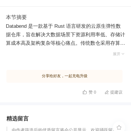
本节摘要
Databend 是一款基于 Rust 语言研发的云原生弹性数
据仓库，旨在解决大数据场景下资源利用率低、存储计
算成本高及架构复杂等核心痛点。传统数仓采用存算一
体架构，扩容需迁移数据导致弹性弱且成本高昂；而

展开
Databend 践行存算分离理念，将状态持久化至 S3 等
对象存储，计算层实现无状态化与毫秒级弹性伸缩，支
分享给好友，一起充电升级
持异构资源配置以精细化控制成本。 在技术实现上，
Databend 融合了 ClickHouse 的向量化计算优势与
赞 0
提建议


Snowflake 的云原生弹性架构。针对对象存储网络延迟
高、抖动大的特性，其设计了负载感知的执行引擎，采
用推拉结合的双层流水线模式，动态协调 IO 与计算节
精选留言
奏以避免网络拥塞。系统内置多级缓存机制，灵活利用
内存或本地盘加速索引与热点数据访问。此外，

由作者筛选后的优质留言将会公开显示，欢迎踊跃留言。