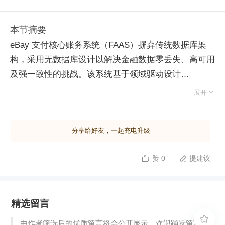
本节摘要
eBay 支付核心账务系统（FAAS）摒弃传统数据库架
构，采用无数据库设计以解决金融数据零丢失、高可用
及强一致性的挑战。该系统基于领域驱动设计
（DDD）与事件溯源（Event Sourcing），将计算与存

展开
储合二为一，利用 Raft 共识算法实现跨数据中心数据
复制，确保极端故障下数据不丢且服务持续可用。 针
分享给好友，一起充电升级
对性能瓶颈，系统引入批量提交机制解耦状态更新与日
志复制，大幅提升吞吐量至每秒 3000 笔；通过“事件
赞 0
提建议


应用循环”与内存状态快速交换技术，将主节点切换后
的状态恢复时间压缩至秒级。为应对内存溢出风险，创
新采用双层状态架构：热数据驻留内存保障性能，冷数
精选留言
据持久化至 RocksDB，既控制资源消耗又支持混沌工
程测试，验证了系统在节点频繁故障下的稳定性。此

由作者筛选后的优质留言将会公开显示，欢迎踊跃留言。