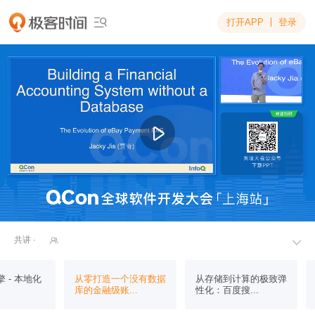
打开APP
登录

共讲 ·


引擎 - 本地化
从零打造一个没有数据
从存储到计算的极致弹
库的金融级账...
性化：百度搜...