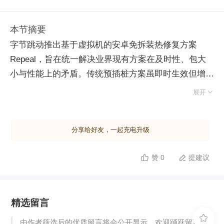
本节摘要
字节跳动推出基于虚拟机的安卓免拆装热修复方案
Repeal，旨在统一解决业界现有方案在及时性、包大
小与性能上的矛盾。传统预插桩方案虽即时生效但增大
包体积且语法支持受限；端上重编译方案功能强大但需

展开
冷启动且损耗性能。Repeal 核心利用 ART 虚拟机的
JVMTI 接口（低版本自研对齐），在运行时安全替换
分享给好友，一起充电升级
类结构数据。该方案通过保持对象与类的唯一映射关
系，彻底解决了内存拷贝法导致的代码所有权混乱及语
赞 0
提建议


义错误，确保强语法一致性。 针对 JVMTI 在 Release
模式下因内联优化导致失效的难题，团队采用静态分析
结合去优化（Deoptimization）技术，精准识别并回退
精选留言
特定调用链至解释模式执行，在保障正确性的同时将性
能损耗降至最低。经深度优化，方案崩溃率从千分之五

由作者筛选后的优质留言将会公开显示，欢迎踊跃留言。