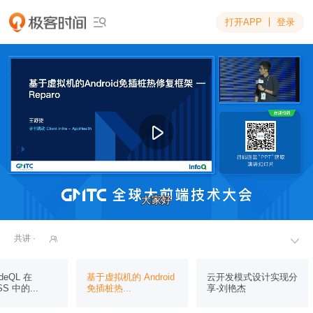
打开APP
登录

大家好
大家好
共讲 ·


deQL 在
基于虚拟机的 Android
云开发模式设计实现分
S 中的...
免插桩热...
享-刘艳杰