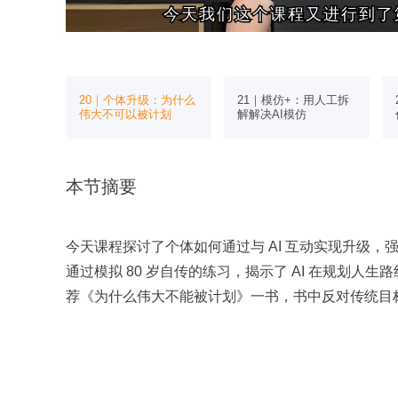
今天我们这个课程又进行到了
今天我们这个课程又进行到了
：找到你
20｜个体升级：为什么
21｜模仿+：用人工拆
标和定位
伟大不可以被计划
解解决AI模仿
本节摘要
今天课程探讨了个体如何通过与 AI 互动实现升级
通过模拟 80 岁自传的练习，揭示了 AI 在规划人
荐《为什么伟大不能被计划》一书，书中反对传统目
免局部最优解。OpenAI 的研究历程展示了灵活探索
未来预测和路线图时发现，AI 更擅长基于现有信息
了个人系统构建、定位及规则形成，并展望了元宇宙与
鼓励大家反思所学内容，为即将到来的新模块做准备