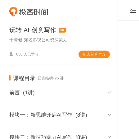

玩转 AI 创意写作
于菁健
知名影视公司资深策划

650 人已学习
新⼈⾸单
¥
59
课程目录
已完结/共 26 讲

前言
(1讲)
前言｜AI可以代替人创作吗？

模块一：新思维开启AI写作
(8讲)
时长 20:16
付费课程，可
01｜写作是工程：用工程思维理解写

模块二：新技巧助力AI写作
(8讲)