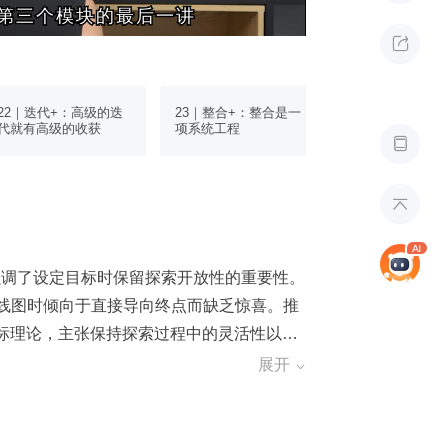
第三个模块的最后一讲
第三个模块的最后一讲

22｜迭代+：高级的迭
23｜整合+：整合是一
24｜个体+：AI
代就有高级的收获
项系统工程
走向超级个体


，强调了设定目标时保留探索开放性的重要性。
生路线图时倾向于直接导向终点而缺乏惊喜。推
标理论，主张保持探索过程中的灵活性以避
方法对科学发展的推动作用。在使用 AI 生成
展开

填充细节而非创新性地预测未来。模块三总结
 AI 结合可能带来的第二人生愿景。最后，
。