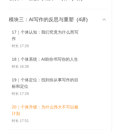
作
时长 23:54
09｜结构之美：超级结构是写作的基

模块三：AI写作的反思与重塑
(4讲)
02｜写作是模仿：解决模糊量化，实
石
现精准表达
17｜个体认知：我们究竟为什么而写
时长 18:43
17｜个体认知：我们究
18｜个体系统：AI助你
19｜个体定位
竟为什么而写作
书写你的人生
从事写作的目
时长 22:17
作
10｜节奏之美：写作是一门语言的艺
时长 17:28
03｜写作是整合：主题+逻辑+形式=有
术
效整合
18｜个体系统：AI助你书写你的人生
时长 16:29
时长 15:36
时长 16:38
11｜风格之美：形成风格是写作的最
04｜写作是选择：AI给你更多选择，
高境界
19｜个体定位：找到你从事写作的目
你怎样选择更好
标和定位
时长 17:49
时长 23:45
时长 17:28
12｜逻辑之美：发挥AI逻辑论证的能
05｜写作是抒情：让AI帮你做情感观
力
20｜个体升级：为什么伟大不可以被
察员
计划
时长 17:46
时长 25:17
时长 17:51
13｜故事之美：戏剧手法是写作的核