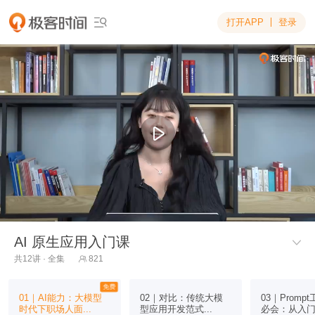
打开APP
登录

AI 原生应用入门课

共12讲 · 全集
821

免费
01｜AI能力：大模型
02｜对比：传统大模
03｜Promp
时代下职场人面...
型应用开发范式...
必会：从入门到