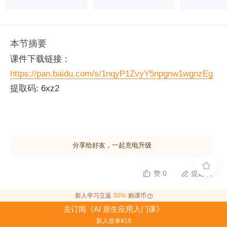
本节摘要
课件下载链接：
https://pan.baidu.com/s/1nqyP1ZvyY5npgnw1wgnzEg
提取码: 6xz2
分享给好友，一起充电升级

赞 0
提建议


新人学习立返
50%
购课币
去订阅《AI 原生应用入门课》
全部留言
(1)
 写留言
新人首单¥19