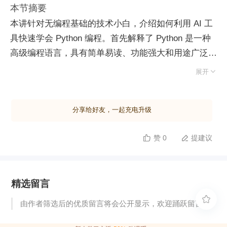
本节摘要
本讲针对无编程基础的技术小白，介绍如何利用 AI 工
具快速学会 Python 编程。首先解释了 Python 是一种
高级编程语言，具有简单易读、功能强大和用途广泛的
特点。接着介绍了 Python 在数据分析、自动化任务、

展开
数据可视化、Web 开发等领域的应用。通过一个 BMI
计算器的实际案例演示了整个过程：从理解需求到安装
分享给好友，一起充电升级
Python 环境，再到使用 VS Code 编写代码并运行。案
例中还展示了如何通过 AI 提示词优化代码，如限制身
赞 0
提建议


高输入范围以避免无效结果。最终目标是让初学者能够
借助 AI 工具实现简单的编程任务，即使没有深厚的编
程知识也能完成特定项目。
精选留言

由作者筛选后的优质留言将会公开显示，欢迎踊跃留言。