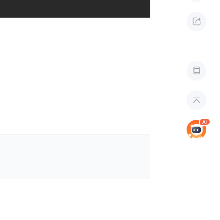


