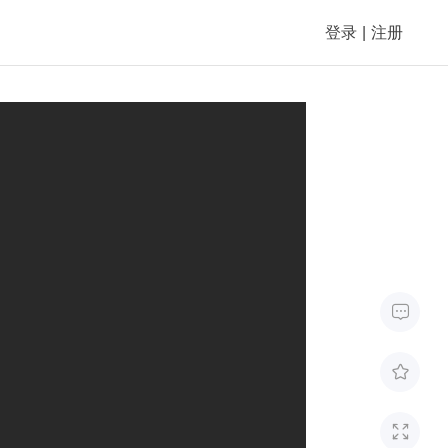
登录
|
注册


