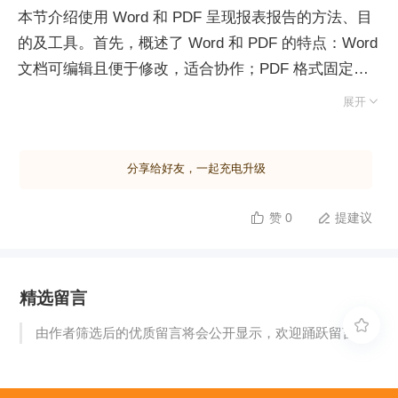
本节介绍使用 Word 和 PDF 呈现报表报告的方法、目
的及工具。首先，概述了 Word 和 PDF 的特点：Word
文档可编辑且便于修改，适合协作；PDF 格式固定，
跨平台显示一致，适合最终版本发布。接着，详细说明

展开
了使用这两种格式的目的，包括清晰准确展示数据、便
于交流沟通以及保护信息安全等。随后，介绍了制作报
分享给好友，一起充电升级
表报告的步骤，包括数据整理、选择合适的图表形式、
设计报告结构、编写内容并插入图表、统一调整格式以
赞 0
提建议


及导出为 PDF。在操作层面，展示了如何设置标题、
段落、页眉页脚、插入图表和表格、生成目录以及添加
水印等。最后，通过一个电商公司销售数据分析的实际
精选留言
案例，演示了从大纲构建到最终 PDF 导出的全过程，
强调了注意事项如一致性、规范性和可读性，并提供了

由作者筛选后的优质留言将会公开显示，欢迎踊跃留言。
一些实用技巧，如自动编号、修订功能和审核校对。