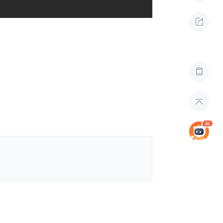


