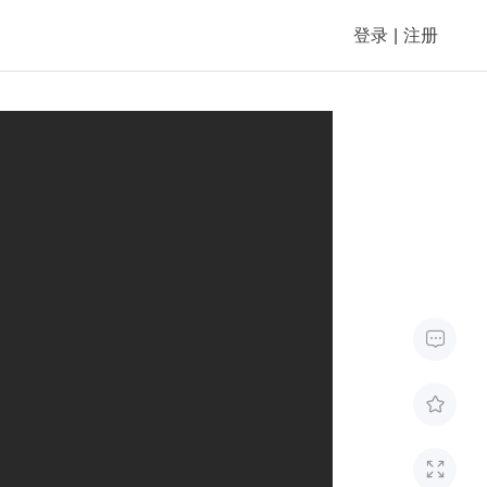
登录
|
注册


