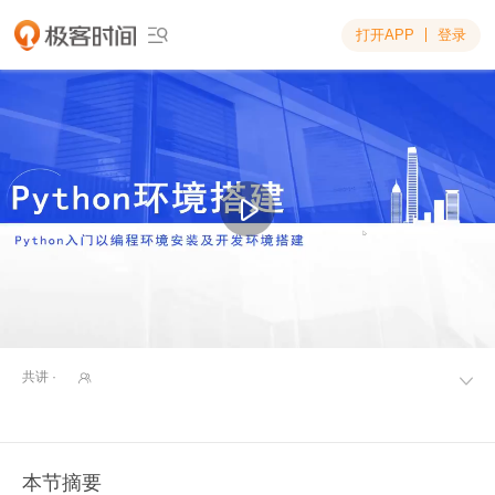
打开APP
登录

共讲 ·


本节摘要