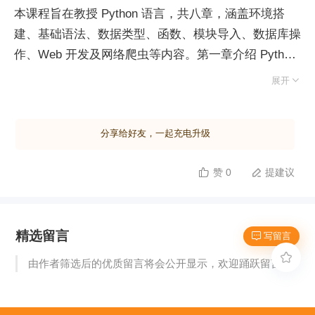
本课程旨在教授 Python 语言，共八章，涵盖环境搭
建、基础语法、数据类型、函数、模块导入、数据库操
作、Web 开发及网络爬虫等内容。第一章介绍 Python
的环境搭建，包括安装 Python 及其开发工具

展开
PyCharm。Python 因其丰富的库和广泛的应用成为重
要编程语言之一。其特点包括简单易学、开源、解释性
分享给好友，一起充电升级
语言、可移植性强、代码规范、面向对象、胶水语言、
丰富的库以及动态类型。Python 通过解释器将源代码
赞 0
提建议


转换为机器可识别的二进制码，实现人与计算机的交
互。安装 Python 时需从官网下载适合版本，并选择合
适的安装路径。配置环境变量以确保系统能识别
精选留言
Python。PyCharm 作为集成开发环境，支持项目创
 写留言
建、文件编辑等功能，提高开发效率。通过设置字体大

由作者筛选后的优质留言将会公开显示，欢迎踊跃留言。
小、安装插件等个性化配置，进一步优化开发体验。