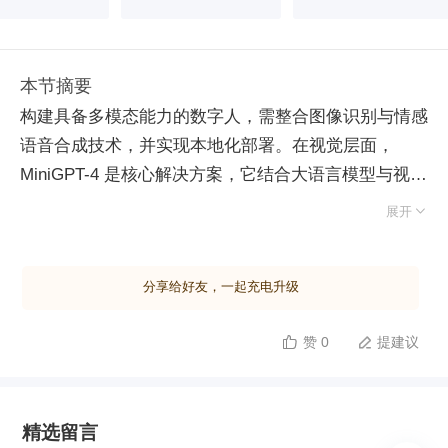
本节摘要
构建具备多模态能力的数字人，需整合图像识别与情感
语音合成技术，并实现本地化部署。在视觉层面，
MiniGPT-4 是核心解决方案，它结合大语言模型与视觉
编码器，能理解图片内容甚至将手绘图转化为代码。部

展开
署流程包括克隆代码、创建 Python 虚拟环境隔离依
赖、下载 Vicuna 等预训练权重，并配置显存路径。需
分享给好友，一起充电升级
注意，7B 模型至少需 12G 显存，而追求更佳效果则推
荐 24G 以上显卡，商用场景更需预留充足资源以防溢
赞 0
提建议


出。 在听觉层面，为突破传统 TTS 的机械感，可采用
Bark 模型生成带有叹气、大笑等情感色彩的拟人语
音，支持多语言及语气标记。若需特定声线拟合，so-
精选留言
vits-svc 基于扩散模型可实现声音克隆，但因其涉及真