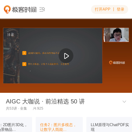
打开APP
登录

AIGC 大咖说 · 前沿精选 50 讲

共53讲 · 全集
925

：2D图片3D化，
任务2：图片多模态，
LLM原理与ChatPDF实
景物品...
让数字人既能...
现